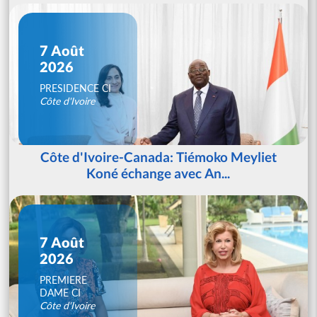
7 Août
2026
PRESIDENCE CI
Côte d'Ivoire
Côte d'Ivoire-Canada: Tiémoko Meyliet
Koné échange avec An...
7 Août
2026
PREMIERE
DAME CI
Côte d'Ivoire