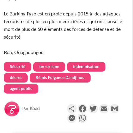
Le Burkina Faso est en proie depuis 2015 à des attaques
terroristes de plus en plus meurtrières et qui ont causé le
mort de plus de 60 éléments des forces de défense et de
sécurité.
Boa, Ouagadougou
Sécurité
terrorisme
indemnisation
décret
Rémis Fulgance Dandjinou
agent public
Partager
Facebook
Twitter
Email
Gmail
Par
Koaci
Messenger
WhatsApp