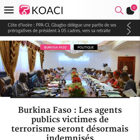
0
Côte d'Ivoire : PPA-CI, Gbagbo délègue une partie de ses
prérogatives de président à 05 cadres, vers sa retraite
politique ?
BURKINA FASO
POLITIQUE
Burkina Faso : Les agents
publics victimes de
terrorisme seront désormais
indemnisés