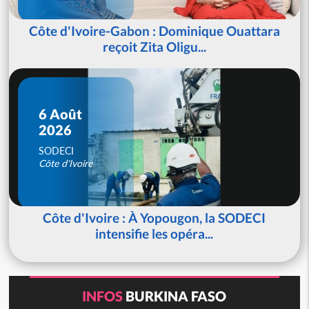
Côte d'Ivoire-Gabon : Dominique Ouattara
reçoit Zita Oligu...
6 Août
2026
SODECI
Côte d'Ivoire
Côte d'Ivoire : À Yopougon, la SODECI
intensifie les opéra...
INFOS
BURKINA FASO