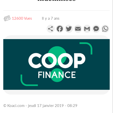
12600 Vues
Il y a 7 ans
Partager
Facebook
Twitter
Email
Gmail
Messen
W
© Koaci.com - jeudi 17 janvier 2019 - 08:29