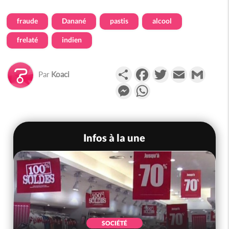
fraude
Danané
pastis
alcool
frelaté
indien
Partager
Facebook
Twitter
Email
Gmail
Par
Koaci
Messenger
WhatsApp
Infos à la une
SOCIÉTÉ