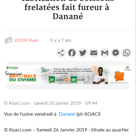
frelatées fait fureur à
Danané
20109 Vues
Il y a 7 ans
Partager
Facebook
Twitter
Email
Gmail
Messen
W
© Koaci.com - samedi 26 janvier 2019 - 09:44
Vue de l'usine vendredi à
Danané
(ph KOACI)
© Koaci.com – Samedi 26 Janvier 2019 –Située au quartier