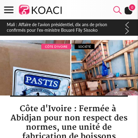
0
Nigeria : Le Togo et le Cameroun principaux acheteurs des
produits de la raffinerie Dangote en juillet
CÔTE D'IVOIRE
SOCIÉTÉ
Côte d'Ivoire : Fermée à
Abidjan pour non respect des
normes, une unité de
fabrication de boissons