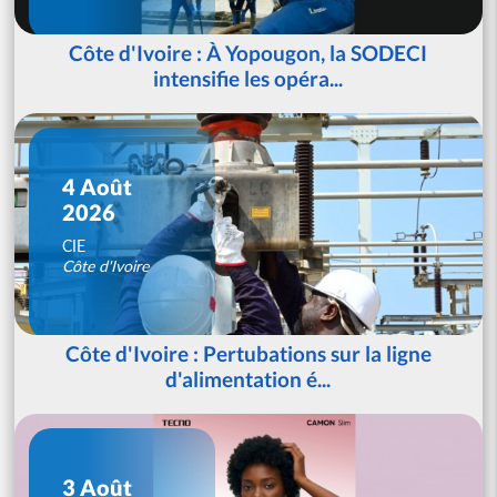
Côte d'Ivoire : À Yopougon, la SODECI
intensifie les opéra...
4 Août
2026
CIE
Côte d'Ivoire
Côte d'Ivoire : Pertubations sur la ligne
d'alimentation é...
3 Août