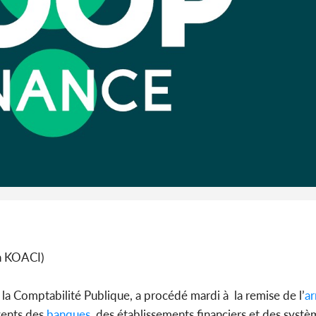
Côte 
anni
l'Indépend
Dé
Côte d'I
guerre 
s'intensif
ph KOACI)
 la Comptabilité Publique, a procédé mardi à la remise de l’
ar
gents des
banques
, des établissements financiers et des systè