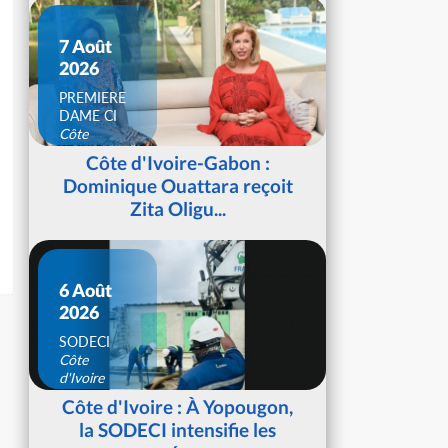
7 Août
2026
PREMIERE
DAME CI
Côte
d'Ivoire
Côte d'Ivoire-Gabon :
Dominique Ouattara reçoit
Zita Oligu...
6 Août
2026
SODECI
Côte
d'Ivoire
Côte d'Ivoire : À Yopougon,
la SODECI intensifie les