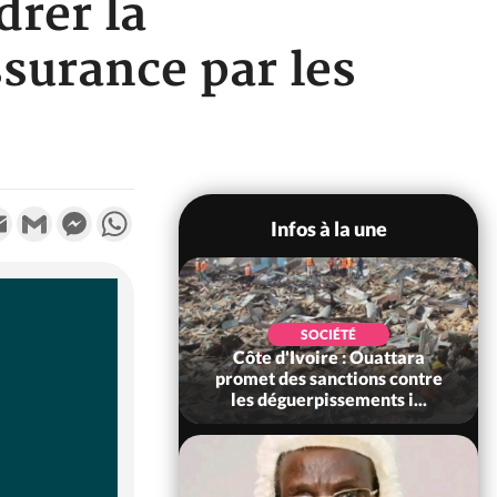
drer la
surance par les
k
tter
Email
Gmail
Messenger
WhatsApp
Infos à la une
POLITIQUE
SOCIÉTÉ
ire : Après le pari
Côte d'Ivoire : Ouattara
 66e anniversaire,
promet des sanctions contre
Bictogo : «...
les déguerpissements i...
POLITIQUE