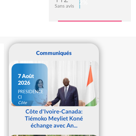
2%
Sans avis
Communiqués
7 Août
2026
PRESIDENCE
CI
Côte
d'Ivoire
Côte d'Ivoire-Canada:
Tiémoko Meyliet Koné
échange avec An...