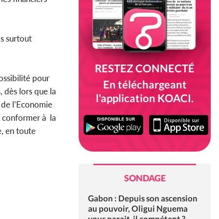
is surtout
RESTEZ CONNECTÉ
ossibilité pour
En téléchargeant
, dès lors que la
l'application KOACI.
e de l’Economie
se conformer à la
e, en toute
SONDAGE
Gabon : Depuis son ascension
au pouvoir, Oligui Nguema
vous parait-il compétent ?