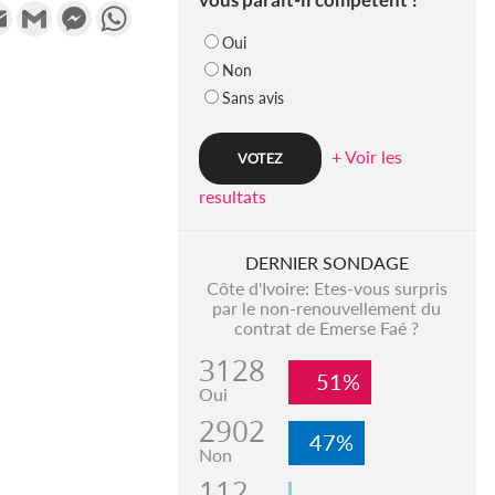
k
tter
Email
Gmail
Messenger
WhatsApp
Oui
Non
Sans avis
+ Voir les
resultats
DERNIER SONDAGE
Côte d'Ivoire: Etes-vous surpris
par le non-renouvellement du
contrat de Emerse Faé ?
3128
51%
Oui
2902
47%
Non
112