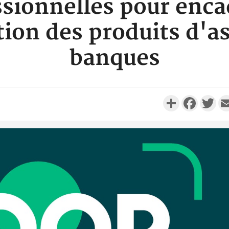
sionnelles pour enca
ion des produits d'as
banques
Partager
Faceboo
Twi
Côte d'Ivo
réussi du
Adama 