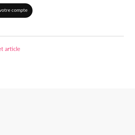
votre compte
 article