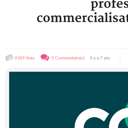
profes
commercialisat
9389 Vues
0 Commentaire(s)
Il y a 7 ans