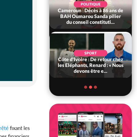
d'Ivoire : 66e
POLITIQUE
versaire de
Cameroun : Décès à 86 ans de
ance, les Forces de
BAH Oumarou Sanda pilier
fense e...
du conseil constituti...
SOCIÉTÉ
SPORT
voire : MIRAH, la
Côte d'Ivoire : De retour chez
des communiqués
les Eléphants, Renard : « Nous
ie entre la MA-M...
devons être e...
rêté
fixant les
mes financiers