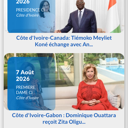
2026
PRESIDENCE CI
Côte d'Ivoire
Côte d'Ivoire-Canada: Tiémoko Meyliet
Koné échange avec An...
7 Août
2026
PREMIERE
DAME CI
Côte d'Ivoire
Côte d'Ivoire-Gabon : Dominique Ouattara
reçoit Zita Oligu...