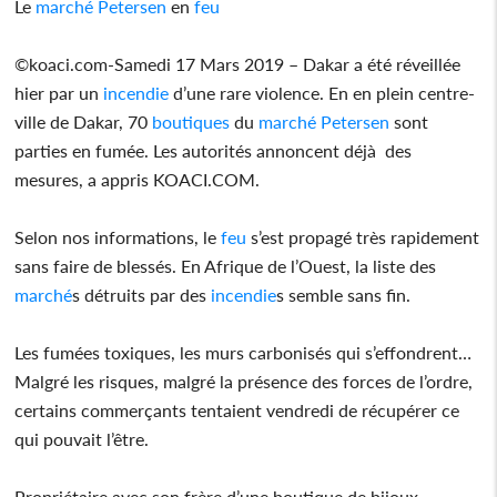
Le
marché
Petersen
en
feu
©koaci.com-Samedi 17 Mars 2019 – Dakar a été réveillée
hier par un
incendie
d’une rare violence. En en plein centre-
ville de Dakar, 70
boutiques
du
marché
Petersen
sont
parties en fumée. Les autorités annoncent déjà des
mesures, a appris KOACI.COM.
Selon nos informations, le
feu
s’est propagé très rapidement
sans faire de blessés. En Afrique de l’Ouest, la liste des
marché
s détruits par des
incendie
s semble sans fin.
Les fumées toxiques, les murs carbonisés qui s’effondrent…
Malgré les risques, malgré la présence des forces de l’ordre,
certains commerçants tentaient vendredi de récupérer ce
qui pouvait l’être.
Propriétaire avec son frère d’une boutique de bijoux,