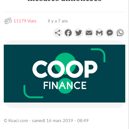
11179 Vues
Il y a 7 ans
Partager
Facebook
Twitter
Email
Gmail
Messen
W
© Koaci.com - samedi 16 mars 2019 - 08:49