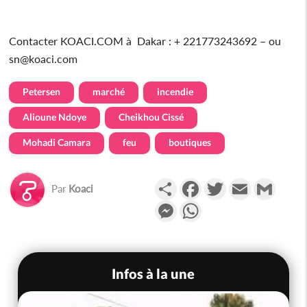
Contacter KOACI.COM à Dakar : + 221773243692 – ou
sn@koaci.com
Petersen
marché
incendie
Alioune Ndoye
Cheikhou Cissé
Mohadi Camara
feu
boutiques
Partager
Facebook
Twitter
Email
Gmail
Par
Koaci
Messenger
WhatsApp
Infos à la une