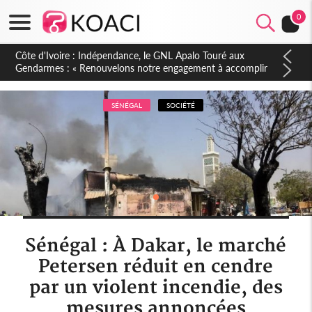
0
Sierra Leone : Un projet de réforme constitutionnelle en
gestation, points clés des amendements, un exclu d'avance
SÉNÉGAL
SOCIÉTÉ
Sénégal : À Dakar, le marché
Petersen réduit en cendre
par un violent incendie, des
mesures annoncées