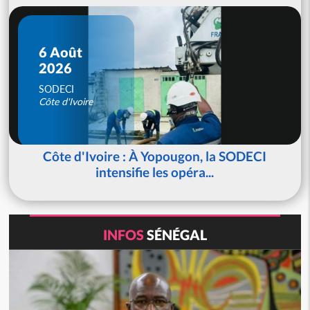
6 Août
2026
SODECI
Côte d'Ivoire
Côte d'Ivoire : À Yopougon, la SODECI
intensifie les opéra...
INFOS
SÉNÉGAL