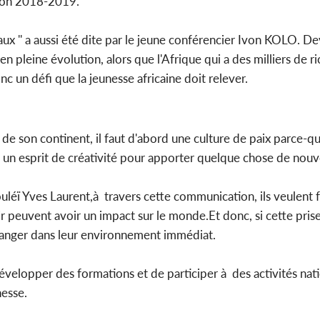
ction 2018-2019.
x '' a aussi été dite par le jeune conférencier Ivon KOLO. D
pleine évolution, alors que l'Afrique qui a des milliers de ri
nc un défi que la jeunesse africaine doit relever.
 son continent, il faut d'abord une culture de paix parce-que 
se un esprit de créativité pour apporter quelque chose de nouv
léï Yves Laurent,à travers cette communication, ils veulent f
r peuvent avoir un impact sur le monde.Et donc, si cette pris
changer dans leur environnement immédiat.
velopper des formations et de participer à des activités nati
nesse.