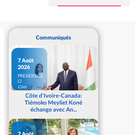
Communiqués
7 Août
2026
PRESIDENCE
CI
Côte
d'Ivoire
Côte d'Ivoire-Canada:
Tiémoko Meyliet Koné
échange avec An...
7 Août