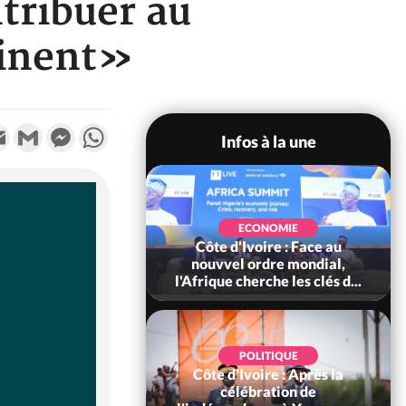
tribuer au
tinent»
k
tter
Email
Gmail
Messenger
WhatsApp
Infos à la une
SOCIÉTÉ
Ivoire : Stocks
ECONOMIE
ls de cacao, des
Côte d'Ivoire : Face au
 coopératives et
nouvvel ordre mondial,
ach...
l'Afrique cherche les clés d...
POLITIQUE
Côte d'Ivoire : Après la
POLITIQUE
oire : Diplomatie,
célébration de