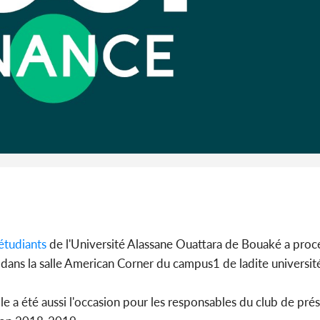
Abidjan
partenaria
Côte d'I
CAFOP 202
d'admissi
étudiants
de l'Université Alassane Ouattara de Bouaké a proc
 dans la salle American Corner du campus1 de ladite universit
lle a été aussi l'occasion pour les responsables du club de prés