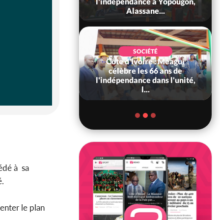
 consolide ses
l'indépendance à Yopougon,
ts avec New Del...
Alassane...
SOCIÉTÉ
Côte d'Ivoire : Méagui
SOCIÉTÉ
voire : Concours
célèbre les 66 ans de
6, les résultats
l'indépendance dans l'unité,
bilité (1er tou...
l...
édé à sa
é.
enter le plan