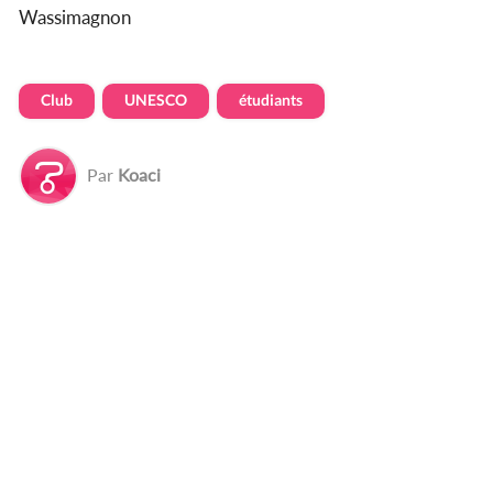
Wassimagnon
Club
UNESCO
étudiants
Par
Koaci