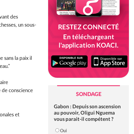
evant des
chesses, un sous-
RESTEZ CONNECTÉ
En téléchargeant
l'application KOACI.
sans la paix il
eau."
aire
e de conscience
SONDAGE
Gabon : Depuis son ascension
au pouvoir, Oligui Nguema
onales et
vous parait-il compétent ?
Oui