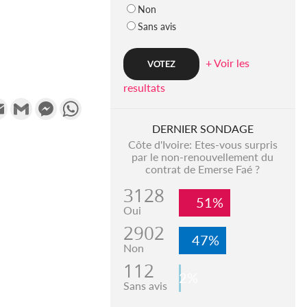
Non
Sans avis
+ Voir les
resultats
k
tter
Email
Gmail
Messenger
WhatsApp
DERNIER SONDAGE
Côte d'Ivoire: Etes-vous surpris
par le non-renouvellement du
contrat de Emerse Faé ?
3128
51%
Oui
2902
47%
Non
112
2%
Sans avis