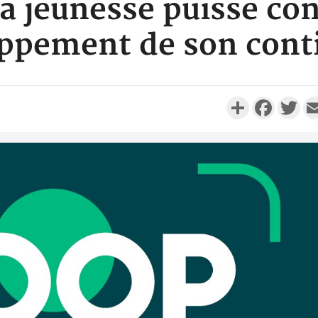
la jeunesse puisse con
ppement de son con
Partager
Faceboo
Twi
Côte d'
résidue
sociétés
Côte d'Iv