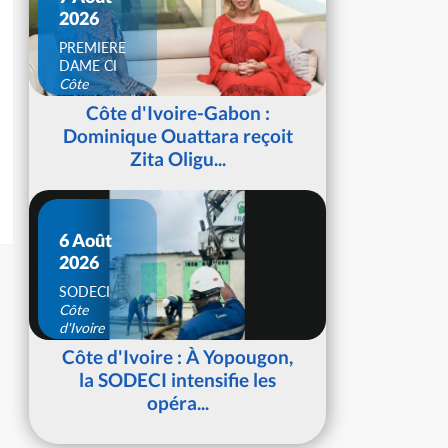
2026
PREMIERE
DAME CI
Côte
d'Ivoire
Côte d'Ivoire-Gabon :
Dominique Ouattara reçoit
Zita Oligu...
6 Août
2026
SODECI
Côte
d'Ivoire
Côte d'Ivoire : À Yopougon,
la SODECI intensifie les
opéra...