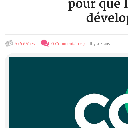
pour que 
dévelo
6759 Vues
0 Commentaire(s)
Il y a 7 ans