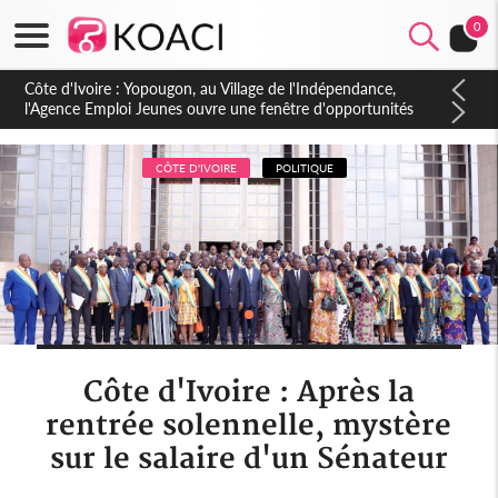
0
Côte d'Ivoire : CHU de Treichville, après la fronde, les agents
contractuels obtiennent un accord avec la direction sur les
arriérés du SMIG 2023
CÔTE D'IVOIRE
POLITIQUE
Côte d'Ivoire : Après la
rentrée solennelle, mystère
sur le salaire d'un Sénateur