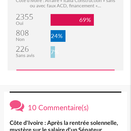
Côte d'Ivoire : Affaire « Italia Construction » sans
ou avec faux ACD, financement «...
2355
69%
Oui
808
24%
Non
226
7%
Sans avis
10 Commentaire(s)
Côte d'Ivoire : Après la rentrée solennelle,
mystère sur le salaire d'un Sénateur