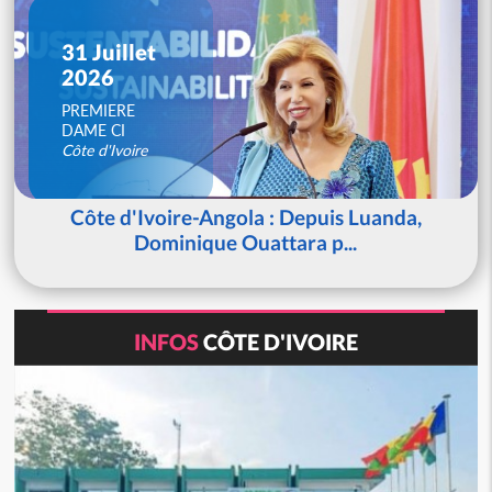
31 Juillet
2026
PREMIERE
DAME CI
Côte d'Ivoire
Côte d'Ivoire-Angola : Depuis Luanda,
Dominique Ouattara p...
INFOS
CÔTE D'IVOIRE