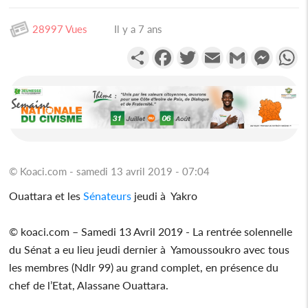
28997 Vues
Il y a 7 ans
Partager
Facebook
Twitter
Email
Gmail
Messen
W
© Koaci.com - samedi 13 avril 2019 - 07:04
Ouattara et les
Sénateurs
jeudi à Yakro
© koaci.com – Samedi 13 Avril 2019 - La rentrée solennelle
du Sénat a eu lieu jeudi dernier à Yamoussoukro avec tous
les membres (Ndlr 99) au grand complet, en présence du
chef de l’Etat, Alassane Ouattara.