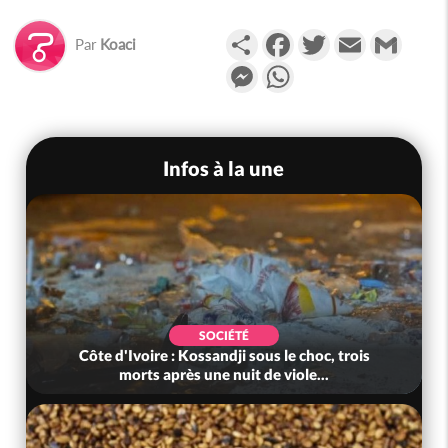
Partager
Facebook
Twitter
Email
Gmail
Par
Koaci
Messenger
WhatsApp
Infos à la une
SOCIÉTÉ
Côte d'Ivoire : Kossandji sous le choc, trois
morts après une nuit de viole...