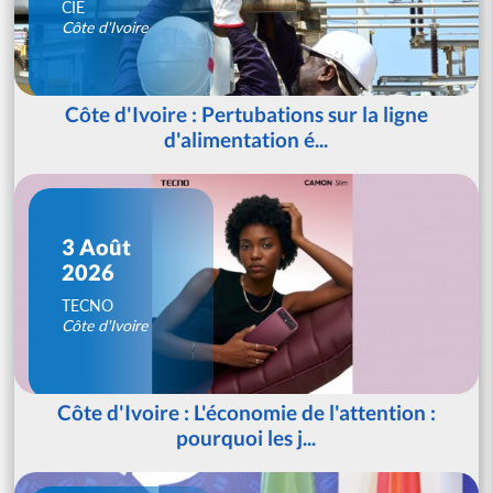
CIE
Côte d'Ivoire
Côte d'Ivoire : Pertubations sur la ligne
d'alimentation é...
3 Août
2026
TECNO
Côte d'Ivoire
Côte d'Ivoire : L'économie de l'attention :
pourquoi les j...