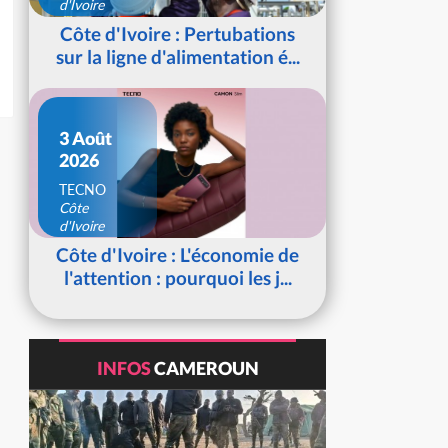
d'Ivoire
Côte d'Ivoire : Pertubations
sur la ligne d'alimentation é...
3 Août
2026
TECNO
Côte
d'Ivoire
Côte d'Ivoire : L'économie de
l'attention : pourquoi les j...
INFOS
CAMEROUN