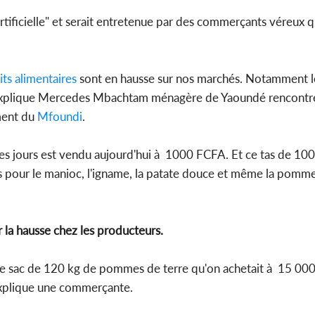
rtificielle" et serait entretenue par des commerçants véreux q
Côte d'Ivoi
Mamad
conseiller
ts alimentaires
sont en hausse sur nos marchés. Notamment l
", explique Mercedes Mbachtam ménagère de Yaoundé rencontr
ment du
Mfoundi
.
ues jours est vendu aujourd'hui à 1000 FCFA. Et ce tas de 10
s pour le manioc, l'igname, la patate douce et même la pomme 
 la hausse chez les producteurs.
le sac de 120 kg de pommes de terre qu'on achetait à 15 00
xplique une commerçante.