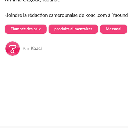
-Joindre la rédaction camerounaise de koaci.com à Yaou
Flambée des prix
produits alimentaires
Messassi
Par
Koaci