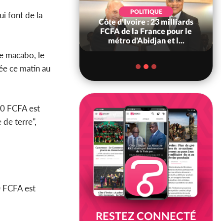
POLITIQUE
POLITIQUE
ui font de la
re : Décrispation ?
Côte d'Ivoire : 23 milliards
ou Traoré ex
FCFA de la France pour le
 de Soro a recou...
métro d'Abidjan et l...
e macabo, le
ée ce matin au
00 FCFA est
de terre",
0 FCFA est
RESTEZ CONNECTÉ