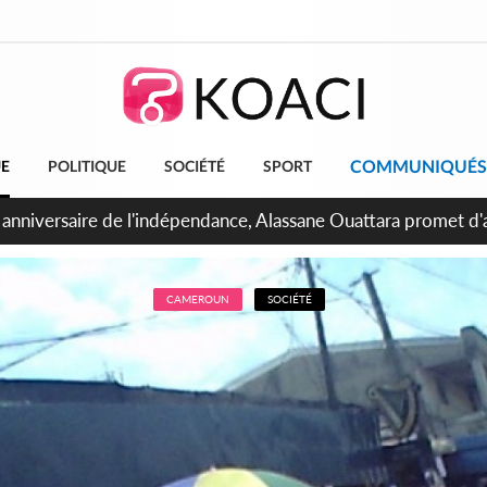
COMMUNIQUÉS
UE
POLITIQUE
SOCIÉTÉ
SPORT
bidjan, Amadou Oury Bah admire le modèle ivoirien et veut s'e
 la Guinée
CAMEROUN
SOCIÉTÉ