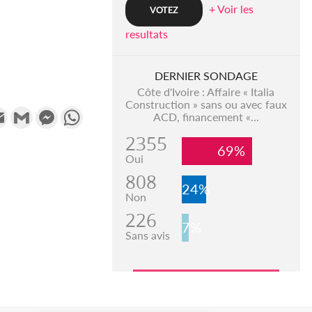
+ Voir les
resultats
DERNIER SONDAGE
Côte d'Ivoire : Affaire « Italia
Construction » sans ou avec faux
k
tter
Email
Gmail
Messenger
WhatsApp
ACD, financement «...
2355
69%
Oui
808
24%
Non
226
7%
Sans avis