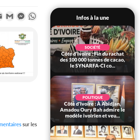
k
tter
Email
Gmail
Messenger
WhatsApp
Infos à la une
POLITIQUE
SOCIÉTÉ
re : Fête nationale,
Côte d'Ivoire : Fin du rachat
Ouattara accorde
des 100 000 tonnes de cacao,
âce à 4 661...
le SYNARFA-CI co...
POLITIQUE
d'Ivoire : 66è
POLITIQUE
versaire de
Côte d'Ivoire : À Abidjan,
ndance, Alassane
Amadou Oury Bah admire le
ara prome...
modèle ivoirien et veu...
imentaires
sur les