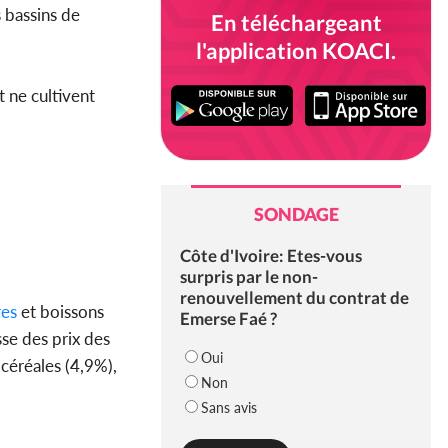
 bassins de
En téléchargeant
l'application KOACI.
t ne cultivent
SONDAGE
Côte d'Ivoire: Etes-vous
surpris par le non-
renouvellement du contrat de
res
et boissons
Emerse Faé ?
sse des prix des
Oui
 céréales (4,9%),
Non
Sans avis