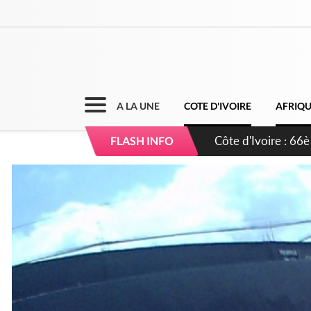
A LA UNE
COTE D'IVOIRE
AFRIQ
Côte d'Ivoire : À A
FLASH INFO
développement de