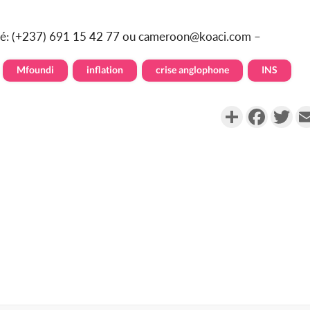
ndé: (+237) 691 15 42 77 ou cameroon@koaci.com –
Mfoundi
inflation
crise anglophone
INS
Partager
Faceboo
Twi