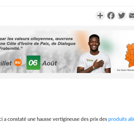
Partager
Faceboo
Twi
Côte d'Ivoi
Alassane 
la gr
Côte 
anni
l'indépe
Ouatt
a constaté une hausse vertigineuse des prix des
produits al