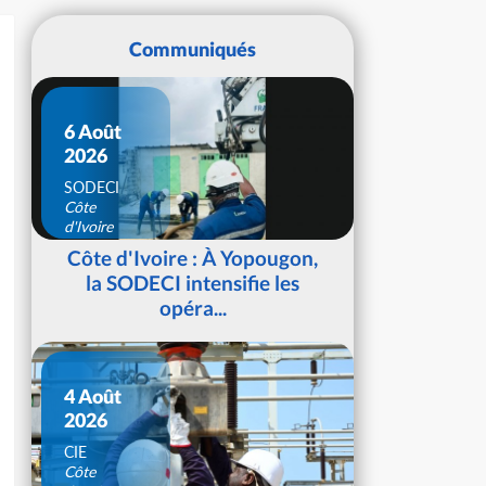
Communiqués
6 Août
2026
SODECI
Côte
d'Ivoire
Côte d'Ivoire : À Yopougon,
la SODECI intensifie les
opéra...
4 Août
2026
CIE
Côte