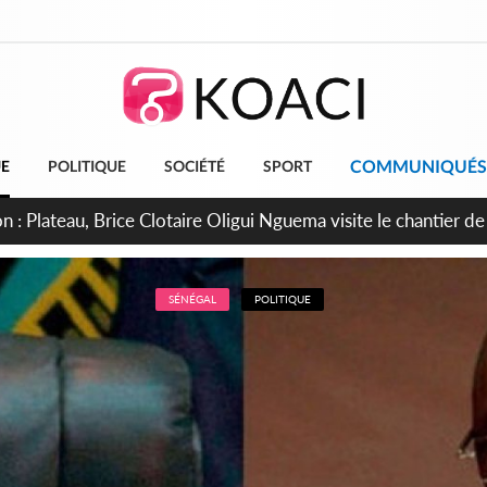
COMMUNIQUÉS
UE
POLITIQUE
SOCIÉTÉ
SPORT
éphants, le franco-ivoirien Siramana Dembélé nommé adjoint 
SÉNÉGAL
POLITIQUE