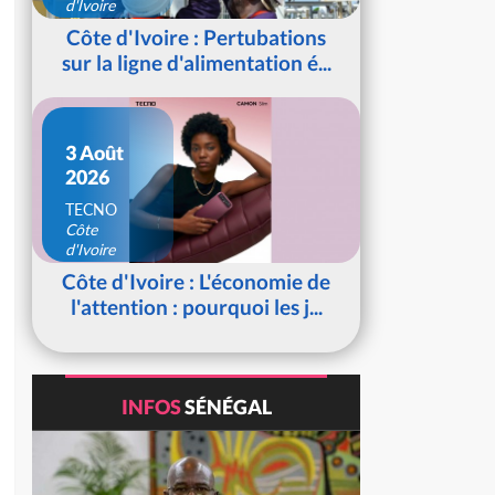
d'Ivoire
Côte d'Ivoire : Pertubations
sur la ligne d'alimentation é...
3 Août
2026
TECNO
Côte
d'Ivoire
Côte d'Ivoire : L'économie de
l'attention : pourquoi les j...
INFOS
SÉNÉGAL