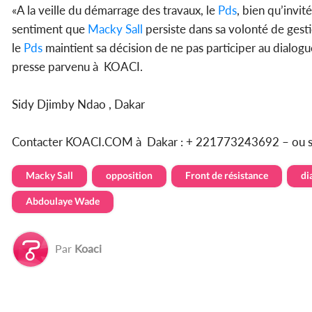
«A la veille du démarrage des travaux, le
Pds
, bien qu’invi
sentiment que
Macky Sall
persiste dans sa volonté de gestio
le
Pds
maintient sa décision de ne pas participer au dialo
presse parvenu à KOACI.
Sidy Djimby Ndao , Dakar
Contacter KOACI.COM à Dakar : + 221773243692 – ou 
Macky Sall
opposition
Front de résistance
di
Abdoulaye Wade
Par
Koaci