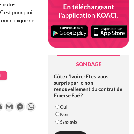
e notre
En téléchargeant
. C’est pourquoi
l'application KOACI.
un communiqué de
SONDAGE
s
Côte d'Ivoire: Etes-vous
surpris par le non-
renouvellement du contrat de
Emerse Faé ?
k
tter
Email
Gmail
Messenger
WhatsApp
Oui
Non
Sans avis