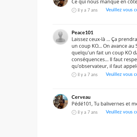
Ce qui nous manque en côte
Veuillez vous c
il y a 7 ans
Peace101
Laissez ceux-là ... Ça prend
un coup KO... On avance au S
quelqu'un fait un coup KO da
conséquences... Il faut respe
qu'observateur, il faut appel
Veuillez vous c
il y a 7 ans
Cerveau
Pédé101, Tu balivernes et me
Veuillez vous c
il y a 7 ans