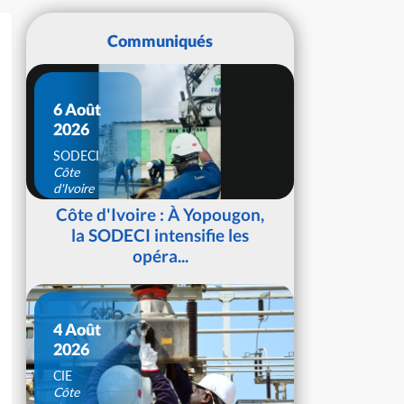
Communiqués
6 Août
2026
SODECI
Côte
d'Ivoire
Côte d'Ivoire : À Yopougon,
la SODECI intensifie les
opéra...
4 Août
2026
CIE
Côte