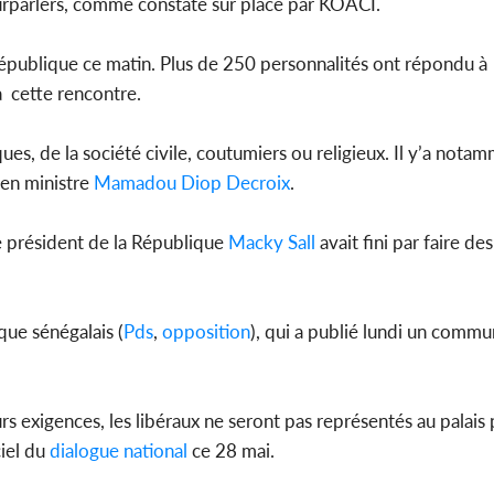
urparlers, comme constaté sur place par KOACI.
Côte d'I
République ce matin. Plus de 250 personnalités ont répondu à 
tragiques
ayant fa
à cette rencontre.
ques, de la société civile, coutumiers ou religieux. Il y’a nota
ien ministre
Mamadou Diop Decroix
.
le président de la République
Macky Sall
avait fini par faire de
que sénégalais (
Pds
,
opposition
), qui a publié lundi un commu
urs exigences, les libéraux ne seront pas représentés au palais 
ciel du
dialogue national
ce 28 mai.