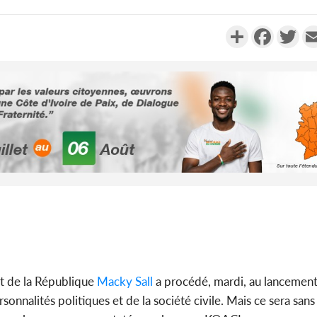
Partager
Faceboo
Twi
Côte d
Plateau, Br
Nguema v
Côte d'Ivo
franco-i
Dembélé 
nt de la République
Macky Sall
a procédé, mardi, au lancemen
sonnalités politiques et de la société civile. Mais ce sera sans