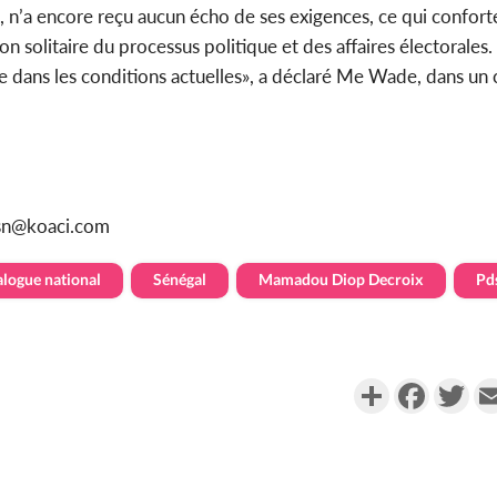
té, n’a encore reçu aucun écho de ses exigences, ce qui confort
n solitaire du processus politique et des affaires électorales
gue dans les conditions actuelles», a déclaré Me Wade, dans 
sn@koaci.com
alogue national
Sénégal
Mamadou Diop Decroix
Pd
Partager
Faceboo
Twi