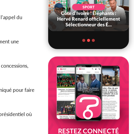
POLITIQUE
SPORT
voire : Violences
Côte d'Ivoire : Éléphants :
l’appel du
 à Kossandji (Mé)
Hervé Renard officiellement
it 03 morts, A...
Sélectionneur des É...
mment une
s concessions,
niqué pour faire
présidentiel où
RESTEZ CONNECTÉ