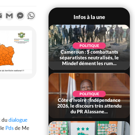
k
tter
Email
Gmail
Messenger
WhatsApp
Infos à la une
SOCIÉTÉ
POLITIQUE
'Ivoire-Gabon :
Cameroun : 5 combattants
ice Clotaire Oligui
séparatistes neutralisés, le
isite le chant...
Mindef dément les rum...
SPORT
POLITIQUE
ire : Eléphants, le
Côte d'Ivoire : Indépendance
voirien Siramana
2026, le discours très attendu
nommé adjoin...
du PR Alassane...
t du
dialogue
 le
Pds
de Me