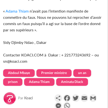
«
Adama Thiam
n’avait pas l’intention manifeste de
commettre du faux. Nous ne pouvons lui reprocher d’avoir
commis un faux puisqu’il a agi sur la base de l’ordre donné
par ses supérieurs ».
Sidy Djimby Ndao , Dakar
Contacter KOACI.COM à Dakar : + 221773243692 – ou
sn@koaci.com
Abdoul Mbaye
Premier ministre
un an
prison
Adama Thiam
Aminata Diack
Partager
Facebook
Twitter
Email
Gmail
Par
Koaci
Messenger
WhatsApp