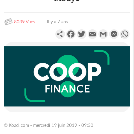
8039 Vues
Il y a 7 ans
Partager
Facebook
Twitter
Email
Gmail
Messen
W
© Koaci.com - mercredi 19 juin 2019 - 09:30