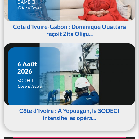
DAME CI
Côte d'Ivoire
Côte d'Ivoire-Gabon : Dominique Ouattara
reçoit Zita Oligu...
6 Août
2026
SODECI
Côte d'Ivoire
Côte d'Ivoire : À Yopougon, la SODECI
intensifie les opéra...