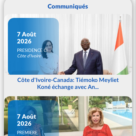
Communiqués
7 Août
2026
PRESIDENCE CI
Côte d'Ivoire
Côte d'Ivoire-Canada: Tiémoko Meyliet
Koné échange avec An...
7 Août
2026
PREMIERE