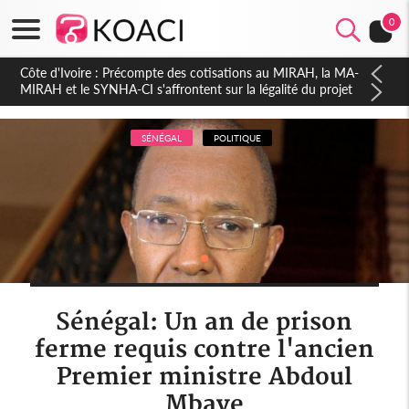
0
Côte d'Ivoire : Indépendance 2026, Thiam plaide pour un
environnement démocratique plus apaisé
SÉNÉGAL
POLITIQUE
Sénégal: Un an de prison
ferme requis contre l'ancien
Premier ministre Abdoul
Mbaye