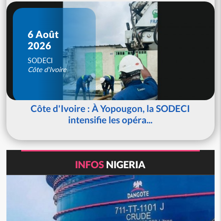
6 Août
2026
SODECI
Côte d'Ivoire
Côte d'Ivoire : À Yopougon, la SODECI
intensifie les opéra...
INFOS
NIGERIA