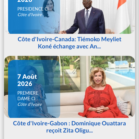
PRESIDENCE CI
Côte d'Ivoire
Côte d'Ivoire-Canada: Tiémoko Meyliet
Koné échange avec An...
7 Août
2026
PREMIERE
DAME CI
Côte d'Ivoire
Côte d'Ivoire-Gabon : Dominique Ouattara
reçoit Zita Oligu...