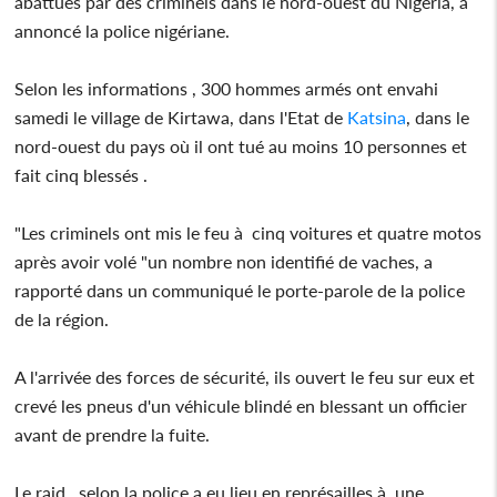
abattues par des criminels dans le nord-ouest du Nigeria, a
annoncé la police nigériane.
Selon les informations , 300 hommes armés ont envahi
samedi le village de Kirtawa, dans l'Etat de
Katsina
, dans le
nord-ouest du pays où il ont tué au moins 10 personnes et
fait cinq blessés .
"Les criminels ont mis le feu à cinq voitures et quatre motos
après avoir volé "un nombre non identifié de vaches, a
rapporté dans un communiqué le porte-parole de la police
de la région.
A l'arrivée des forces de sécurité, ils ouvert le feu sur eux et
crevé les pneus d'un véhicule blindé en blessant un officier
avant de prendre la fuite.
Le raid , selon la police a eu lieu en représailles à une