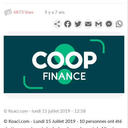
6873 Vues
Il y a 7 ans
Partager
Facebook
Twitter
Email
Gmail
Messen
W
© Koaci.com - lundi 15 juillet 2019 - 12:58
© Koaci.com - Lundi 15 Juillet 2019 - 10 personnes ont été