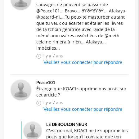
sauvages ne peuvent se passer de
@Peace101... Bravo... ðŸ‘ðŸ‘ðŸ‘ðŸ‘... Afakaya
@batard-ni... Tu peux te masturber autant
que tu veux ou écarter et étaler les lèvres
de ta tchoin génitrice avec l'aide de la
mémé aux ovaires asséchées de @meth
cela ne rimera à rien... Afakaya...
Imbéciles...
il y a 7 ans
Veuillez vous connecter pour répondre
Peace101
Étrange que KOACI supprime nos posts sur
cet article ?
il y a 7 ans
Veuillez vous connecter pour répondre
LE DEBOULONNEUR
C'est normal, KOACI ne te supprime tes
posts que lorsqu'il constate que ton