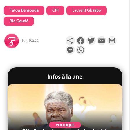
Fatou Bensouda
CPI
Laurent Gbagbo
Blé Goudé
Partager
Facebook
Twitter
Email
Gmail
Par
Koaci
Messenger
WhatsApp
Infos à la une
POLITIQUE