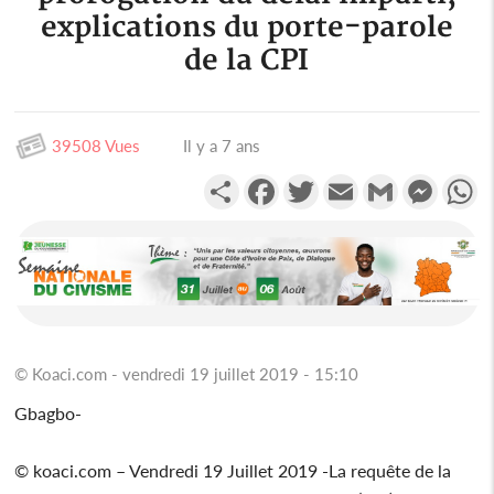
explications du porte-parole
de la CPI
39508 Vues
Il y a 7 ans
Partager
Facebook
Twitter
Email
Gmail
Messen
W
© Koaci.com - vendredi 19 juillet 2019 - 15:10
Gbagbo-
© koaci.com – Vendredi 19 Juillet 2019 -La requête de la