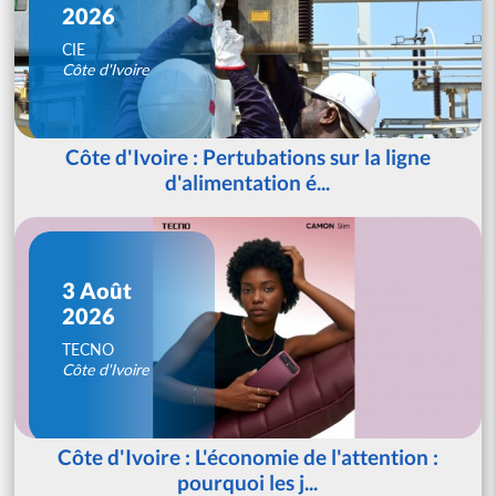
2026
CIE
Côte d'Ivoire
Côte d'Ivoire : Pertubations sur la ligne
d'alimentation é...
3 Août
2026
TECNO
Côte d'Ivoire
Côte d'Ivoire : L'économie de l'attention :
pourquoi les j...