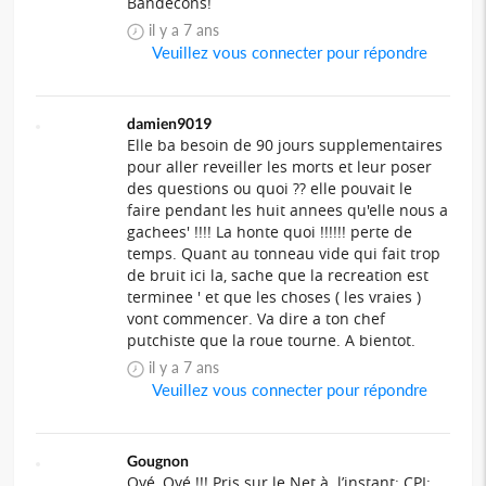
Bandécons!
il y a 7 ans
Veuillez vous connecter pour répondre
damien9019
Elle ba besoin de 90 jours supplementaires
pour aller reveiller les morts et leur poser
des questions ou quoi ?? elle pouvait le
faire pendant les huit annees qu'elle nous a
gachees' !!!! La honte quoi !!!!!! perte de
temps. Quant au tonneau vide qui fait trop
de bruit ici la, sache que la recreation est
terminee ' et que les choses ( les vraies )
vont commencer. Va dire a ton chef
putchiste que la roue tourne. A bientot.
il y a 7 ans
Veuillez vous connecter pour répondre
Gougnon
Oyé, Oyé !!! Pris sur le Net à l’instant: CPI: