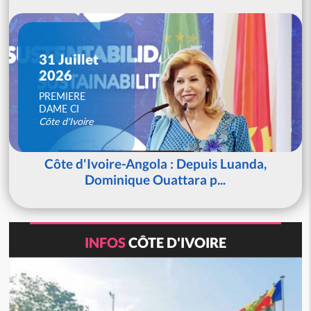
31 Juillet
2026
PREMIERE
DAME CI
Côte d'Ivoire
Côte d'Ivoire-Angola : Depuis Luanda,
Dominique Ouattara p...
INFOS
CÔTE D'IVOIRE