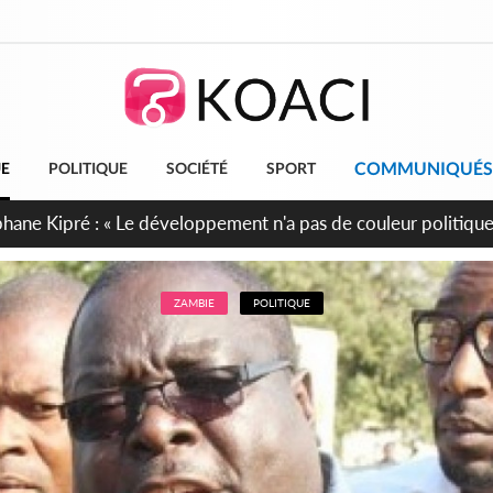
COMMUNIQUÉS
UE
POLITIQUE
SOCIÉTÉ
SPORT
cueillent 254 anciens combattants issus de groupes armés
ZAMBIE
POLITIQUE