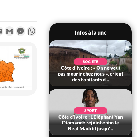
k
tter
Email
Gmail
Messenger
WhatsApp
Infos à la une
POLITIQUE
SOCIÉTÉ
re : Décrispation ?
Côte d'Ivoire : « On ne veut
ou Traoré ex
pas mourir chez nous », crient
 de Soro a recou...
des habitants d...
SOCIÉTÉ
SPORT
ire : Fin du rachat
Côte d'Ivoire : L'Eléphant Yan
0 tonnes de cacao,
Diomandé rejoint enfin le
ARFA-CI co...
Real Madrid jusqu'...