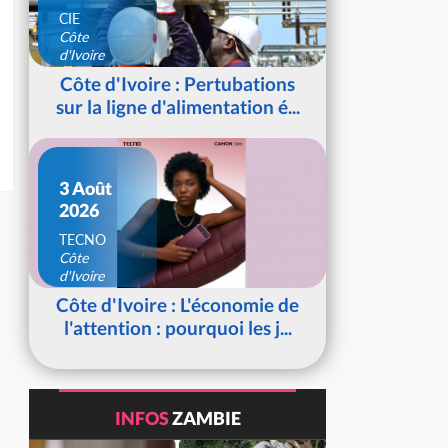
CIE
Côte
d'Ivoire
Côte d'Ivoire : Pertubations
sur la ligne d'alimentation é...
3 Août
2026
TECNO
Côte
d'Ivoire
Côte d'Ivoire : L'économie de
l'attention : pourquoi les j...
INFOS
ZAMBIE