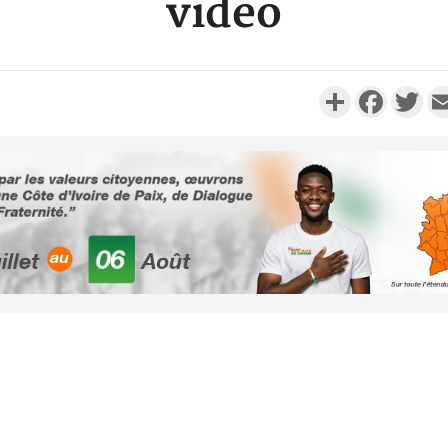
vidéo
Partager
Faceboo
Twi
Côte d'Ivoi
Mamad
conseiller
Côte d'Ivo
des 100 00
le SYN