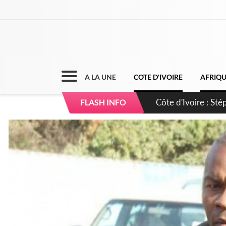
A LA UNE
COTE D'IVOIRE
AFRIQ
Mali : Les FAMa ac
FLASH INFO