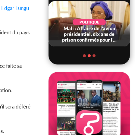
t
Edgar Lungu
POLITIQUE
POLITIQUE
voire : Violences
Mali : Affaire de l'avion
sident du pays
 à Kossandji (Mé)
présidentiel, dix ans de
it 03 morts, A...
prison confirmés pour l'...
ce faite au
ation.
il sera déféré
s.