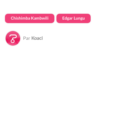
Chishimba Kambwili
Edgar Lungu
Par
Koaci