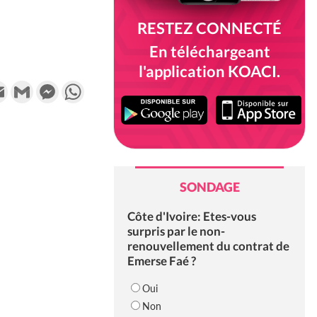
RESTEZ CONNECTÉ
En téléchargeant
l'application KOACI.
k
tter
Email
Gmail
Messenger
WhatsApp
SONDAGE
Côte d'Ivoire: Etes-vous
surpris par le non-
renouvellement du contrat de
Emerse Faé ?
Oui
Non