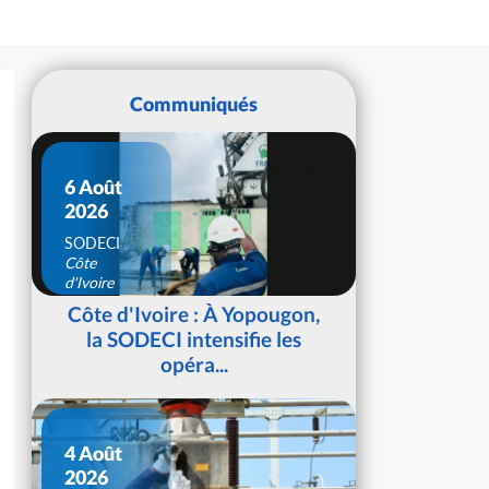
Communiqués
6 Août
2026
SODECI
Côte
d'Ivoire
Côte d'Ivoire : À Yopougon,
la SODECI intensifie les
opéra...
4 Août
2026