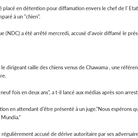
é placé en détention pour diffamation envers le chef de l' Eta
omparé à un "chien".
Côte d'I
e (NDC) a été arrêté mercredi, accusé d'avoir diffamé le pré
tragiques
ayant fa
 le dirigeant raille des chiens venus de Chawama , une référen
re.
neuf fois en deux ans", a t-il lancé aux médias après son arrest
tion en attendant d'être présenté à un juge."Nous espérons qu'
r Mundia."
 régulièrement accusé de dérive autoritaire par ses adversaire