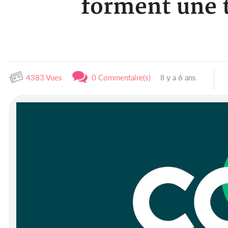
forment une t
4383 Vues
0 Commentaire(s)
Il y a 6 ans