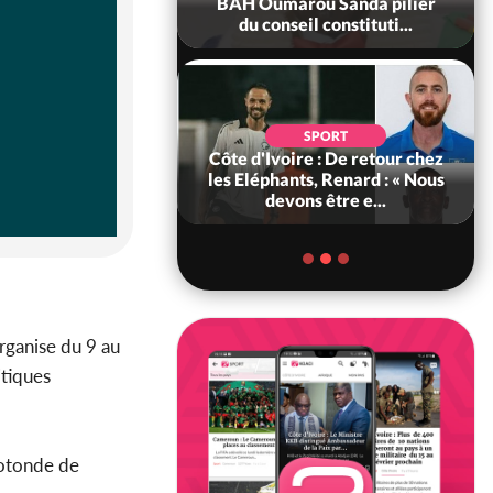
ègue et cache 38
BAH Oumarou Sanda pilier
s dans une fo...
du conseil constituti...
POLITIQUE
d'Ivoire : 66e
SPORT
versaire de
Côte d'Ivoire : De retour chez
ance, les Forces de
les Eléphants, Renard : « Nous
fense e...
devons être e...
organise du 9 au
itiques
rotonde de