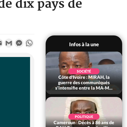
de dix pays de
k
tter
Email
Gmail
Messenger
WhatsApp
Infos à la une
SOCIÉTÉ
SOCIÉTÉ
voire : Man, deux
Côte d'Ivoire : MIRAH, la
périssent dans un
guerre des communiqués
incendie
s'intensifie entre la MA-M...
SOCIÉTÉ
POLITIQUE
ire : Daloa, il tue
Cameroun : Décès à 86 ans de