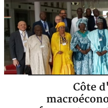
Côte d'
macroéconom