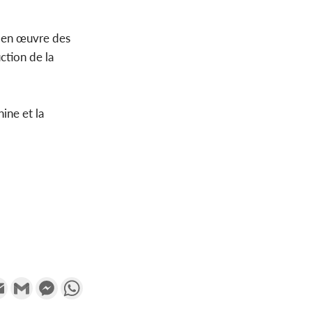
se en œuvre des
ction de la
ine et la
k
tter
Email
Gmail
Messenger
WhatsApp