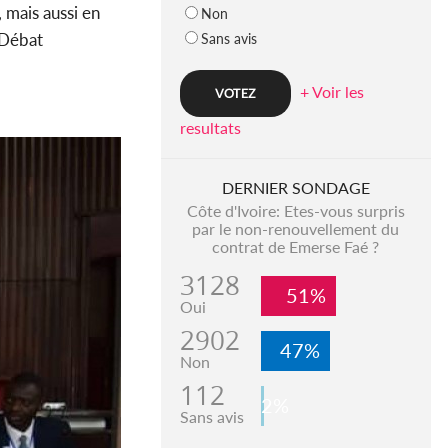
, mais aussi en
Non
 Débat
Sans avis
+ Voir les
resultats
DERNIER SONDAGE
Côte d'Ivoire: Etes-vous surpris
par le non-renouvellement du
contrat de Emerse Faé ?
3128
51%
Oui
2902
47%
Non
112
2%
Sans avis