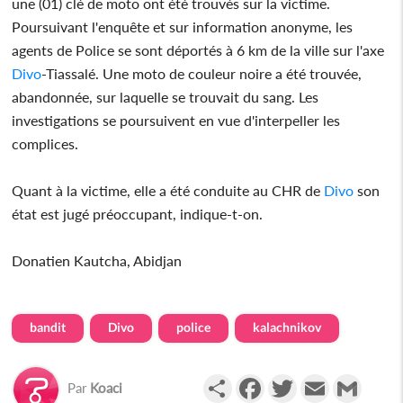
une (01) clé de moto ont été trouvés sur la victime.
Poursuivant l'enquête et sur information anonyme, les
agents de Police se sont déportés à 6 km de la ville sur l'axe
Divo
-Tiassalé. Une moto de couleur noire a été trouvée,
abandonnée, sur laquelle se trouvait du sang. Les
investigations se poursuivent en vue d'interpeller les
complices.
Quant à la victime, elle a été conduite au CHR de
Divo
son
état est jugé préoccupant, indique-t-on.
Donatien Kautcha, Abidjan
bandit
Divo
police
kalachnikov
Partager
Facebook
Twitter
Email
Gmail
Par
Koaci