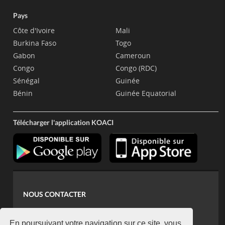
Pays
Côte d'Ivoire
Mali
Burkina Faso
Togo
Gabon
Cameroun
Congo
Congo (RDC)
Sénégal
Guinée
Bénin
Guinée Equatorial
Télécharger l'application KOACI
NOUS CONTACTER
contact@koaci.com
En poursuivant votre navigation sur ce site, vous