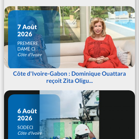
7 Août
2026
PREMIERE
DAME CI
Côte d'Ivoire
Côte d'Ivoire-Gabon : Dominique Ouattara
reçoit Zita Oligu...
6 Août
2026
SODECI
Côte d'Ivoire