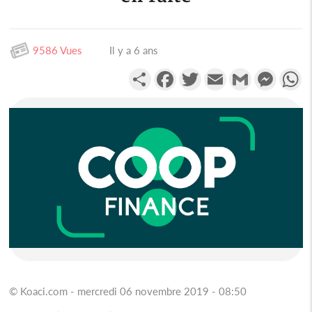
9586 Vues
Il y a 6 ans
Partager
Facebook
Twitter
Email
Gmail
Messen
W
© Koaci.com - mercredi 06 novembre 2019 - 08:50