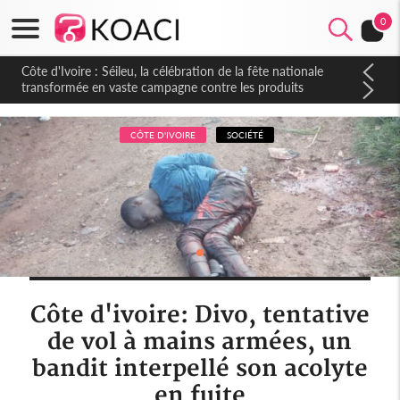
0
Côte d'Ivoire : Séileu, la célébration de la fête nationale
transformée en vaste campagne contre les produits
dépigmentants dangereux
CÔTE D'IVOIRE
SOCIÉTÉ
Côte d'ivoire: Divo, tentative
de vol à mains armées, un
bandit interpellé son acolyte
en fuite