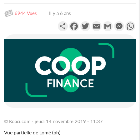
6944 Vues
Il y a 6 ans
Partager
Facebook
Twitter
Email
Gmail
Messen
W
© Koaci.com - jeudi 14 novembre 2019 - 11:37
Vue partielle de Lomé (ph)