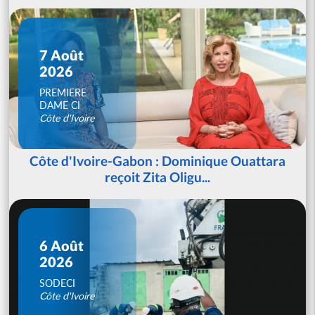
7 Août
2026
PREMIERE
DAME CI
Côte d'Ivoire
Côte d'Ivoire-Gabon : Dominique Ouattara
reçoit Zita Oligu...
6 Août
2026
SODECI
Côte d'Ivoire