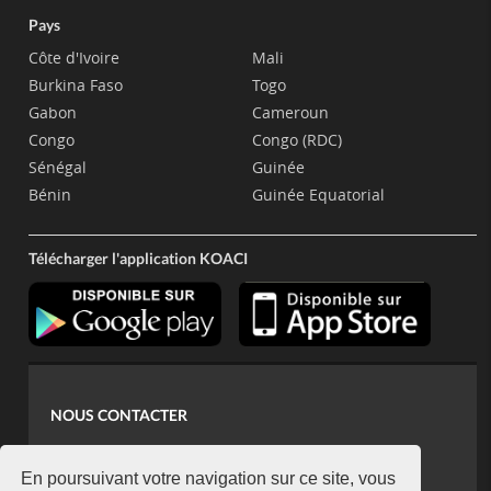
Pays
Côte d'Ivoire
Mali
Burkina Faso
Togo
Gabon
Cameroun
Congo
Congo (RDC)
Sénégal
Guinée
Bénin
Guinée Equatorial
Télécharger l'application KOACI
NOUS CONTACTER
contact@koaci.com
koaci@yahoo.fr
En poursuivant votre navigation sur ce site, vous