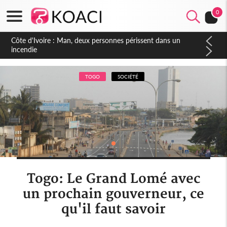
0
Côte d'Ivoire : Séileu, la célébration de la fête nationale
transformée en vaste campagne contre les produits
dépigmentants dangereux
TOGO
SOCIÉTÉ
Togo: Le Grand Lomé avec
un prochain gouverneur, ce
qu'il faut savoir