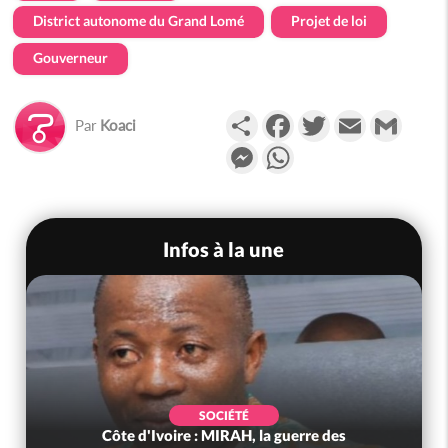
District autonome du Grand Lomé
Projet de loi
Gouverneur
Partager
Facebook
Twitter
Email
Gmail
Par
Koaci
Messenger
WhatsApp
Infos à la une
SOCIÉTÉ
Côte d'Ivoire : MIRAH, la guerre des