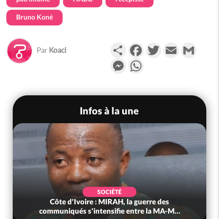
Bruno Koné
Partager
Facebook
Twitter
Email
Gmail
Par
Koaci
Messenger
WhatsApp
Infos à la une
SOCIÉTÉ
Côte d'Ivoire : MIRAH, la guerre des
communiqués s'intensifie entre la MA-M...