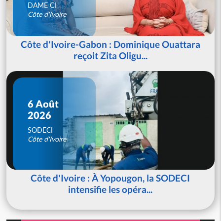
DAME CI
Côte d'Ivoire
Côte d'Ivoire-Gabon : Dominique Ouattara
reçoit Zita Oligu...
6 Août
2026
SODECI
Côte d'Ivoire
Côte d'Ivoire : À Yopougon, la SODECI
intensifie les opéra...