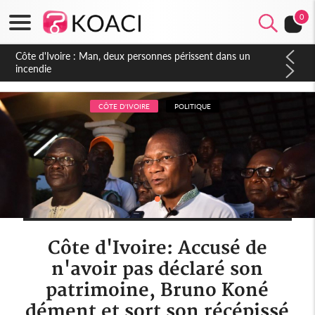
0
Côte d'Ivoire : Séileu, la célébration de la fête nationale
transformée en vaste campagne contre les produits
dépigmentants dangereux
CÔTE D'IVOIRE
POLITIQUE
Côte d'Ivoire: Accusé de
n'avoir pas déclaré son
patrimoine, Bruno Koné
dément et sort son récépissé