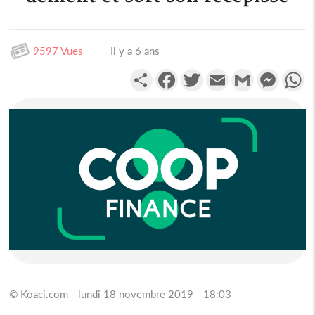
9597 Vues
Il y a 6 ans
Partager
Facebook
Twitter
Email
Gmail
Messen
W
© Koaci.com - lundi 18 novembre 2019 - 18:03