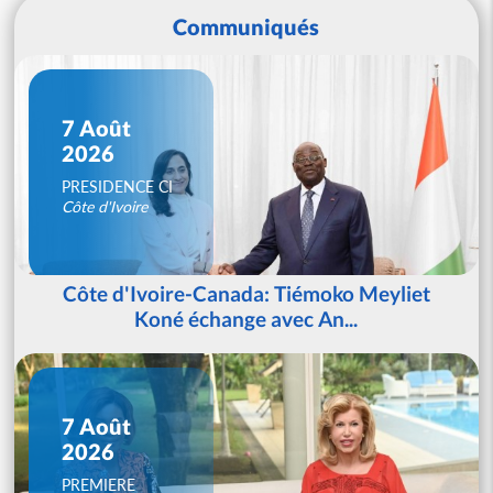
Communiqués
7 Août
2026
PRESIDENCE CI
Côte d'Ivoire
Côte d'Ivoire-Canada: Tiémoko Meyliet
Koné échange avec An...
7 Août
2026
PREMIERE