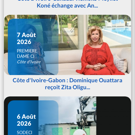
Koné échange avec An...
7 Août
2026
PREMIERE
DAME CI
Côte d'Ivoire
Côte d'Ivoire-Gabon : Dominique Ouattara
reçoit Zita Oligu...
6 Août
2026
SODECI