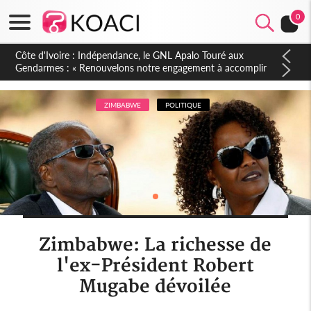
0
Sierra Leone : Un projet de réforme constitutionnelle en
gestation, points clés des amendements, un exclu d'avance
ZIMBABWE
POLITIQUE
Zimbabwe: La richesse de
l'ex-Président Robert
Mugabe dévoilée