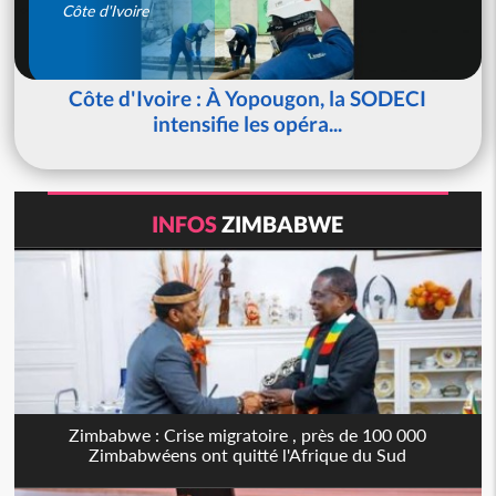
Côte d'Ivoire
Côte d'Ivoire : À Yopougon, la SODECI
intensifie les opéra...
INFOS
ZIMBABWE
Zimbabwe : Crise migratoire , près de 100 000
Zimbabwéens ont quitté l'Afrique du Sud