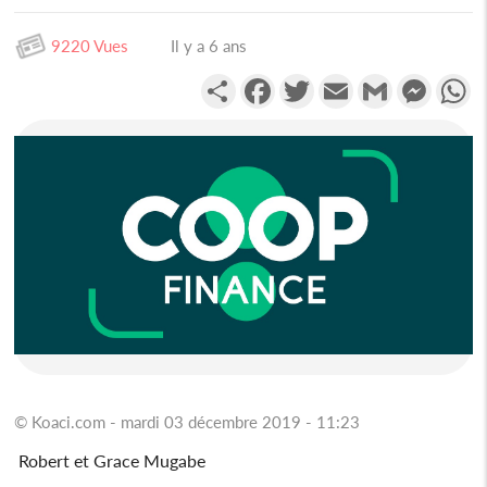
9220 Vues
Il y a 6 ans
Partager
Facebook
Twitter
Email
Gmail
Messen
W
© Koaci.com - mardi 03 décembre 2019 - 11:23
Robert et Grace Mugabe