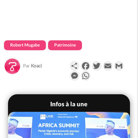
Robert Mugabe
Patrimoine
Partager
Facebook
Twitter
Email
Gmail
Par
Koaci
Messenger
WhatsApp
Infos à la une