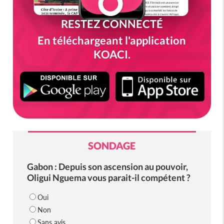
RESTEZ CONNECTÉ
En téléchargeant l'application
KOACI.
SONDAGE
Gabon : Depuis son ascension au pouvoir,
Oligui Nguema vous parait-il compétent ?
Oui
Non
Sans avis