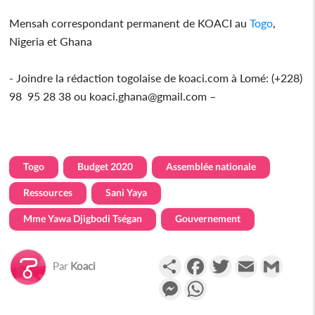
Mensah correspondant permanent de KOACI au
Togo
,
Nigeria et Ghana
- Joindre la rédaction togolaise de koaci.com à Lomé: (+228)
98 95 28 38 ou koaci.ghana@gmail.com –
Togo
Budget 2020
Assemblée nationale
Ressources
Sani Yaya
Mme Yawa Djigbodi Tségan
Gouvernement
Partager
Facebook
Twitter
Email
Gmail
Par
Koaci
Messenger
WhatsApp