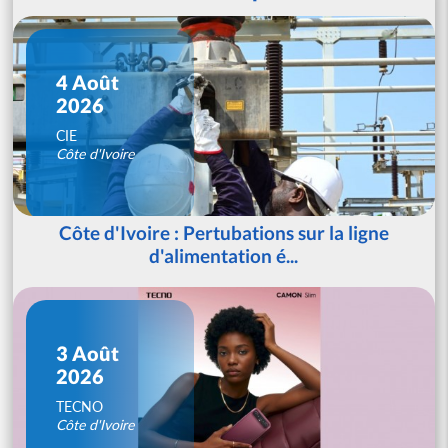
4 Août
2026
CIE
Côte d'Ivoire
Côte d'Ivoire : Pertubations sur la ligne
d'alimentation é...
3 Août
2026
TECNO
Côte d'Ivoire