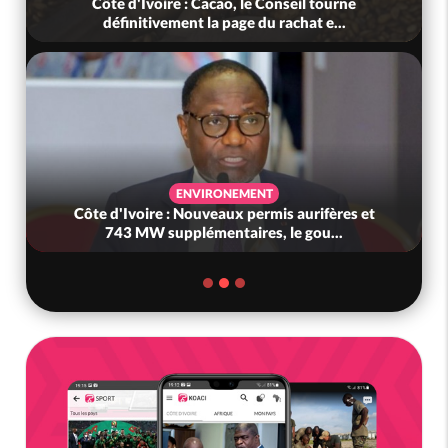
le Conseil tourne
Côte d'Ivoire: Cacao, une décou
e du rachat e...
ivoirienne redonne espoir fa
MENT
ECONOMIE
permis aurifères et
Côte d'Ivoire : Hausse des carb
res, le gou...
gouvernement avoue : « Nous 