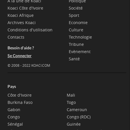
A la une de Koaci
Politique
Koaci Côte d'Ivoire
Société
Koaci Afrique
Sport
Archives Koaci
Economie
Conditions d'utilisation
Culture
Contacts
Technologie
Tribune
Besoin d'aide ?
Evènement
Se Connecter
Santé
© 2008 - 2022 KOACI.COM
Pays
Côte d'Ivoire
Mali
Burkina Faso
Togo
Gabon
Cameroun
Congo
Congo (RDC)
Sénégal
Guinée