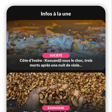
Infos à la une
É
POLITIQUE
sous le choc, trois
Côte d'Ivoire : Jeunesse, après d
t de viole...
au-delà des attentes, le go
IE
EVENEMENTIEL