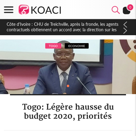
0
Côte d'Ivoire : CHU de Treichville, après la fronde, les agents
contractuels obtiennent un accord avec la direction sur les
arriérés du SMIG 2023
TOGO
ECONOMIE
Togo: Légère hausse du
budget 2020, priorités