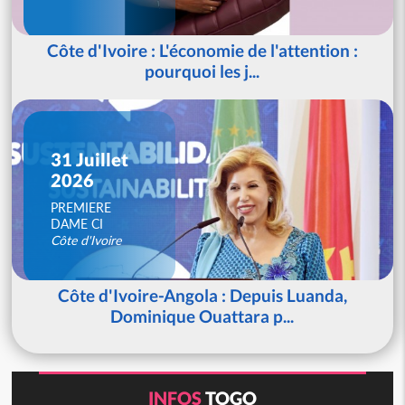
Côte d'Ivoire : L'économie de l'attention :
pourquoi les j...
31 Juillet
2026
PREMIERE
DAME CI
Côte d'Ivoire
Côte d'Ivoire-Angola : Depuis Luanda,
Dominique Ouattara p...
INFOS
TOGO