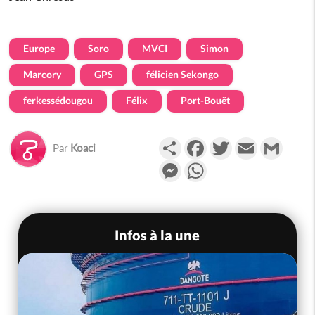
Europe
Soro
MVCI
Simon
Marcory
GPS
félicien Sekongo
ferkessédougou
Félix
Port-Bouët
Partager
Facebook
Twitter
Email
Gmail
Par
Koaci
Messenger
WhatsApp
Infos à la une