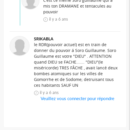
C'est ce meme Soro guillaume qui a
mis ton DRAMANE et tentacules au
pouvoir
il y a 6 ans
SRIKABLA
le RDR(pouvoir actuel) est en train de
donner du pouvoir á Soro Guillaume. Soro
Guillaume est votre "DIEU" . ATTENTION
quand DIEU se FACHE....... "DIEU"(le
miséricorde) TRES FÂCHE , avait lancé deux
bombes atomiques sur les villes de
Gomorrhe et de Sodome; detruisant tous
ces habitants SAUF UN
il y a 6 ans
Veuillez vous connecter pour répondre