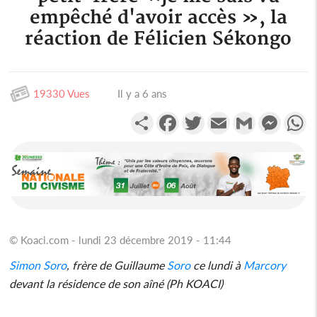
empêché d'avoir accès », la
réaction de Félicien Sékongo
19330 Vues
Il y a 6 ans
Partager
Facebook
Twitter
Email
Gmail
Messen
W
© Koaci.com - lundi 23 décembre 2019 - 11:44
Simon
Soro
, frère de Guillaume
Soro
ce lundi à
Marcory
devant la résidence de son aîné (Ph KOACI)