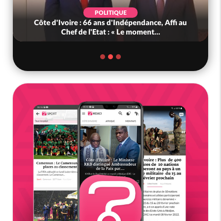
UE
POLITIQUE
ndépendance, Affi au
Côte d'Ivoire : PDCI, l'ancienneté
Le moment...
Bureau Politique contestée