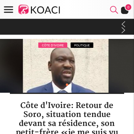
0
Nigeria : Le Togo et le Cameroun principaux acheteurs des
produits de la raffinerie Dangote en juillet
CÔTE D'IVOIRE
POLITIQUE
Côte d'Ivoire: Retour de
Soro, situation tendue
devant sa résidence, son
petit-frère «je me suis vu