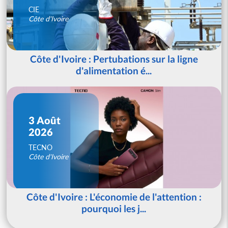
CIE
Côte d'Ivoire
Côte d'Ivoire : Pertubations sur la ligne
d'alimentation é...
3 Août
2026
TECNO
Côte d'Ivoire
Côte d'Ivoire : L'économie de l'attention :
pourquoi les j...