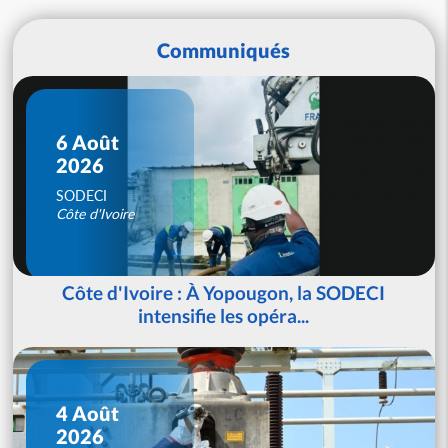
Communiqués
6 Août
2026
SODECI
Côte d'Ivoire
Côte d'Ivoire : À Yopougon, la SODECI
intensifie les opéra...
4 Août
2026