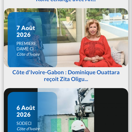
7 Août
2026
PREMIERE
DAME CI
Côte d'Ivoire
Côte d'Ivoire-Gabon : Dominique Ouattara
reçoit Zita Oligu...
6 Août
2026
SODECI
Côte d'Ivoire