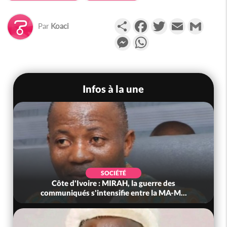
Partager
Facebook
Twitter
Email
Gmail
Par
Koaci
Messenger
WhatsApp
Infos à la une
SOCIÉTÉ
Côte d'Ivoire : MIRAH, la guerre des
communiqués s'intensifie entre la MA-M...