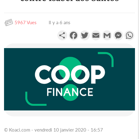
5967 Vues
Il y a 6 ans
Partager
Facebook
Twitter
Email
Gmail
Messen
W
© Koaci.com - vendredi 10 janvier 2020 - 16:57