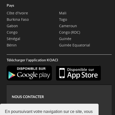
Pays
Côte d'Ivoire
Mali
Burkina Faso
Togo
Gabon
Cameroun
Congo
Congo (RDC)
Sénégal
Guinée
Bénin
Guinée Equatorial
Télécharger l'application KOACI
NOUS CONTACTER
contact@koaci.com
koaci@yahoo.fr
En poursuivant votre navigation sur ce site, vous