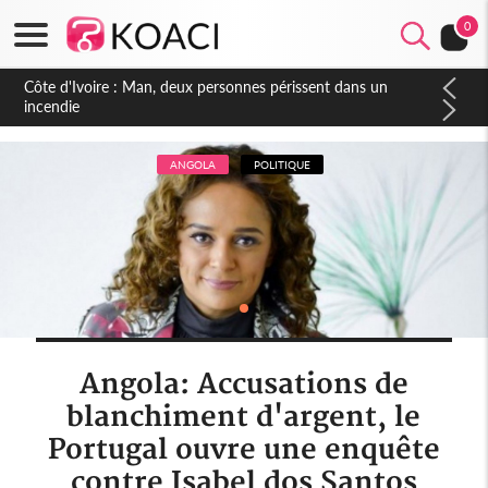
0
Côte d'Ivoire : Séileu, la célébration de la fête nationale
transformée en vaste campagne contre les produits
dépigmentants dangereux
ANGOLA
POLITIQUE
Angola: Accusations de
blanchiment d'argent, le
Portugal ouvre une enquête
contre Isabel dos Santos