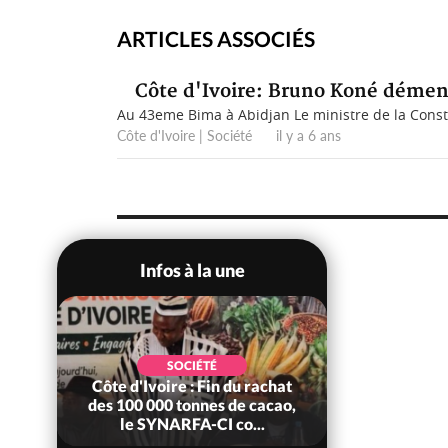
ARTICLES ASSOCIÉS
Côte d'Ivoire: Bruno Koné dément 
Au 43eme Bima à Abidjan Le ministre de la Const
Côte d'Ivoire | Société il y a 6 ans
Infos à la une
SOCIÉTÉ
chat
Côte d'Ivoire : MIRAH, bras
cao,
de fer autour de la mutuelle,
le SYNHA-CI saisi...