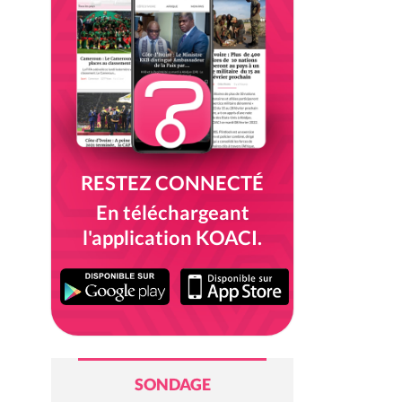
RESTEZ CONNECTÉ
En téléchargeant
l'application KOACI.
SONDAGE