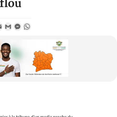
flou
k
tter
Email
Gmail
Messenger
WhatsApp
nier à la tribune d’un media proche du