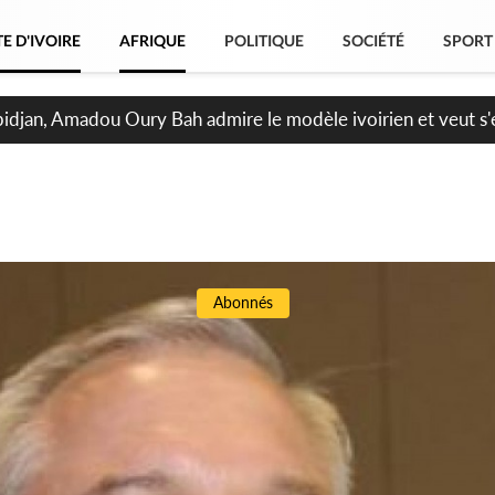
E D'IVOIRE
AFRIQUE
POLITIQUE
SOCIÉTÉ
SPORT
bidjan, Amadou Oury Bah admire le modèle ivoirien et veut s'e
 la Guinée
Abonnés