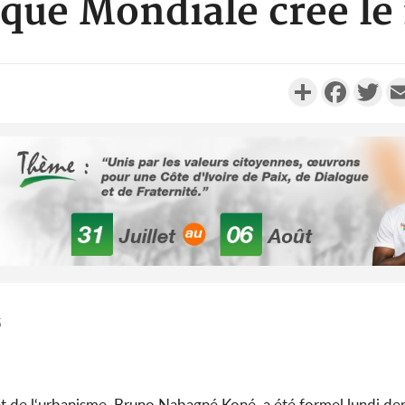
que Mondiale crée le 
Partager
Faceboo
Twi
5
et de l‘urbanisme, Bruno Nabagné Koné, a été formel lundi der