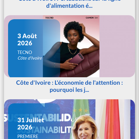
d'alimentation é...
3 Août
2026
TECNO
Côte d'Ivoire
Côte d'Ivoire : L'économie de l'attention :
pourquoi les j...
31 Juillet
2026
PREMIERE