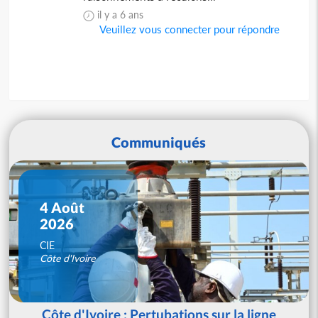
il y a 6 ans
Veuillez vous connecter pour répondre
Communiqués
4 Août
2026
CIE
Côte d'Ivoire
Côte d'Ivoire : Pertubations sur la ligne