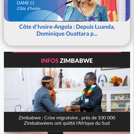
DAME CI
Côte d'Ivoire
Côte d'Ivoire-Angola : Depuis Luanda,
Dominique Ouattara p...
INFOS
ZIMBABWE
Zimbabwe : Crise migratoire , près de 100 000
Zimbabwéens ont quitté l'Afrique du Sud