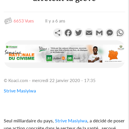
6653 Vues
Il y a 6 ans
Partager
Facebook
Twitter
Email
Gmail
Messen
W
© Koaci.com - mercredi 22 janvier 2020 - 17:35
Strive Masiyiwa
Seul milliardaire du pays,
Strive Masiyiwa
, a décidé de poser
une action concrète dans le secteur de la santé , secoué