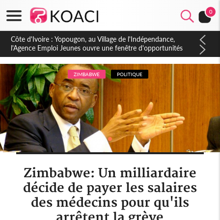
0
Côte d'Ivoire : CHU de Treichville, après la fronde, les agents
contractuels obtiennent un accord avec la direction sur les
arriérés du SMIG 2023
ZIMBABWE
POLITIQUE
Zimbabwe: Un milliardaire
décide de payer les salaires
des médecins pour qu'ils
arrêtent la grève