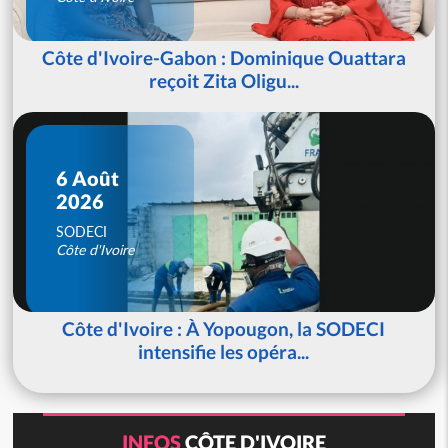
Côte d'Ivoire-Gabon : Dominique Ouattara
reçoit Zita Oligu...
6 Août
2026
SODECI
Côte d'Ivoire
Côte d'Ivoire : À Yopougon, la SODECI
intensifie les opéra...
INFOS
CÔTE D'IVOIRE