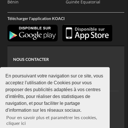
Bénin
Guinée Equatorial
Télécharger l'application KOACI
NOUS CONTACTER
contact@koaci.com
koaci@yahoo.fr
En poursuivant votre navigation sur ce site, vous
+225 07 08 85 52 93
acceptez l'utilisation de Cookies pour vous
proposer des publicités adaptées à vos centres
d'intérêts, pour réaliser des statistiques de
NEWSLETTER
navigation, et pour faciliter le partage
Restez connecté via notre newsletter
d'information sur les réseaux sociaux.
S'abonner
Pour en savoir plus et paramétrer les cookies,
Se désabonner
cliquer ici