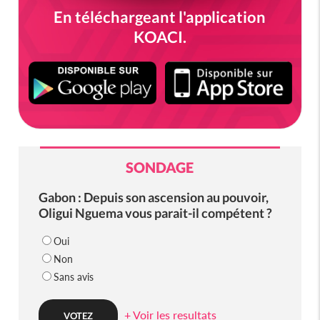
En téléchargeant l'application
KOACI.
SONDAGE
Gabon : Depuis son ascension au pouvoir,
Oligui Nguema vous parait-il compétent ?
Oui
Non
Sans avis
+ Voir les resultats