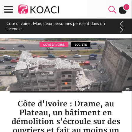
0
Côte d'Ivoire : Séileu, la célébration de la fête nationale
transformée en vaste campagne contre les produits
dépigmentants dangereux
CÔTE D'IVOIRE
SOCIÉTÉ
Côte d'Ivoire : Drame, au
Plateau, un bâtiment en
démolition s'écroule sur des
ouvriers et fait au moins un