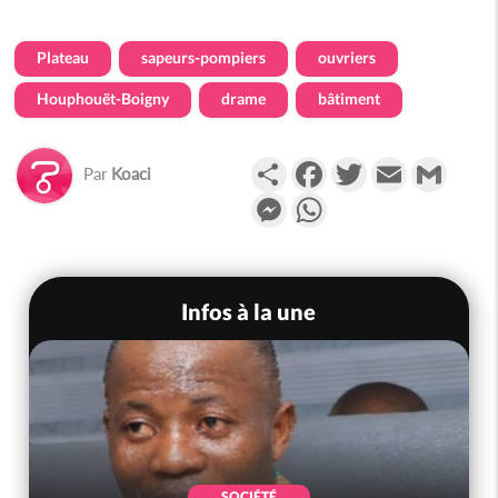
Plateau
sapeurs-pompiers
ouvriers
Houphouët-Boigny
drame
bâtiment
Partager
Facebook
Twitter
Email
Gmail
Par
Koaci
Messenger
WhatsApp
Infos à la une
SOCIÉTÉ