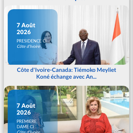
7 Août
2026
PRESIDENCE CI
Côte d'Ivoire
Côte d'Ivoire-Canada: Tiémoko Meyliet
Koné échange avec An...
7 Août
2026
PREMIERE
DAME CI
Côte d'Ivoire