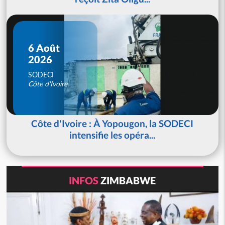
6 Août
2026
SODECI
Côte d'Ivoire
Côte d'Ivoire : À Yopougon, la SODECI
intensifie les opéra...
INFOS
ZIMBABWE