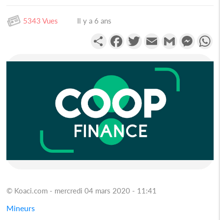
5343 Vues
Il y a 6 ans
Partager
Facebook
Twitter
Email
Gmail
Messen
W
© Koaci.com - mercredi 04 mars 2020 - 11:41
Mineurs