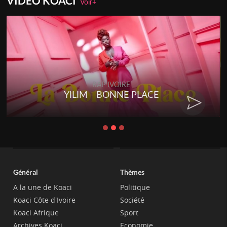
VIDEO KOACI
Voir+
RAP IVOIRE
YILIM - BONNE PLACE
Général
Thèmes
A la une de Koaci
Politique
Koaci Côte d'Ivoire
Société
Koaci Afrique
Sport
Archives Koaci
Economie