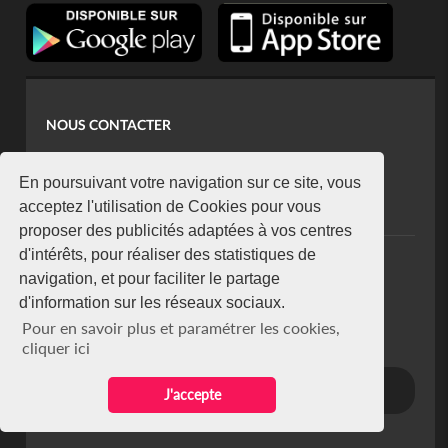
NOUS CONTACTER
contact@koaci.com
koaci@yahoo.fr
En poursuivant votre navigation sur ce site, vous
+225 07 08 85 52 93
acceptez l'utilisation de Cookies pour vous
proposer des publicités adaptées à vos centres
d'intérêts, pour réaliser des statistiques de
NEWSLETTER
navigation, et pour faciliter le partage
Restez connecté via notre newsletter
d'information sur les réseaux sociaux.
S'abonner
Pour en savoir plus et paramétrer les cookies,
Se désabonner
cliquer ici
J'accepte