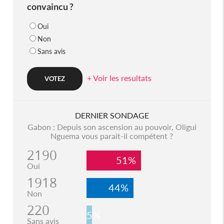
convaincu ?
Oui
Non
Sans avis
+ Voir les resultats
DERNIER SONDAGE
Gabon : Depuis son ascension au pouvoir, Oligui
Nguema vous parait-il compétent ?
2190
51%
Oui
1918
44%
Non
220
5%
Sans avis