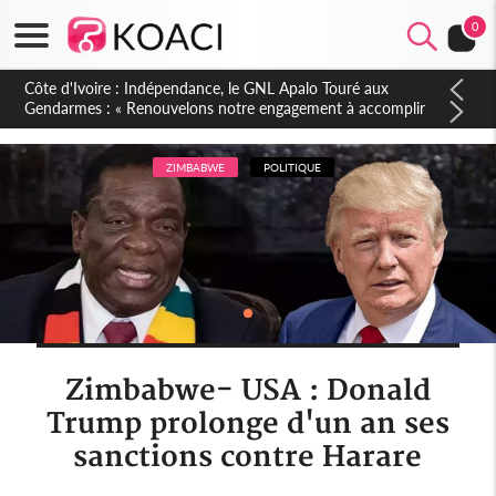
0
Sierra Leone : Un projet de réforme constitutionnelle en
gestation, points clés des amendements, un exclu d'avance
ZIMBABWE
POLITIQUE
Zimbabwe- USA : Donald
Trump prolonge d'un an ses
sanctions contre Harare