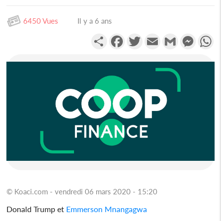
6450 Vues
Il y a 6 ans
Partager
Facebook
Twitter
Email
Gmail
Messen
W
© Koaci.com - vendredi 06 mars 2020 - 15:20
Donald Trump et
Emmerson Mnangagwa