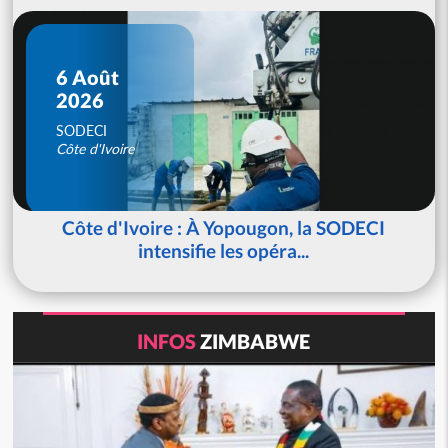
6 Août
2026
SODECI
Côte d'Ivoire
Côte d'Ivoire : À Yopougon, la SODECI
intensifie les opéra...
INFOS
ZIMBABWE