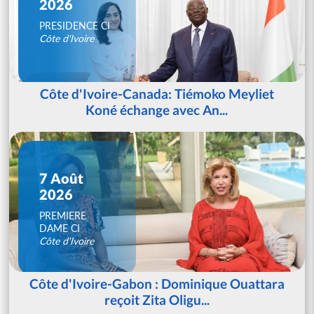
2026
PRESIDENCE CI
Côte d'Ivoire
Côte d'Ivoire-Canada: Tiémoko Meyliet
Koné échange avec An...
7 Août
2026
PREMIERE
DAME CI
Côte d'Ivoire
Côte d'Ivoire-Gabon : Dominique Ouattara
reçoit Zita Oligu...