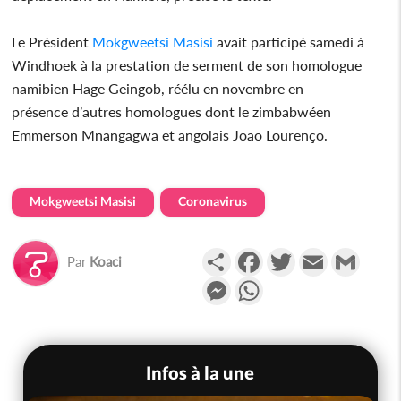
Le Président
Mokgweetsi Masisi
avait participé samedi à
Windhoek à la prestation de serment de son homologue
namibien Hage Geingob, réélu en novembre en
présence d’autres homologues dont le zimbabwéen
Emmerson Mnangagwa et angolais Joao Lourenço.
Mokgweetsi Masisi
Coronavirus
Partager
Facebook
Twitter
Email
Gmail
Par
Koaci
Messenger
WhatsApp
Infos à la une