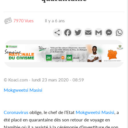
7970 Vues
Il y a 6 ans
Partager
Facebook
Twitter
Email
Gmail
Messen
W
© Koaci.com - lundi 23 mars 2020 - 08:59
Mokgweetsi Masisi
Coronavirus
oblige, le chef de l’Etat
Mokgweetsi Masisi
, a
été placé en quarantaine dès son retour de voyage en
Namibie où il a assisté à la cérémonie d’investiture de son