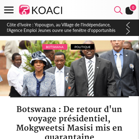
0
Côte d'Ivoire : CHU de Treichville, après la fronde, les agents
contractuels obtiennent un accord avec la direction sur les
arriérés du SMIG 2023
BOTSWANA
POLITIQUE
Botswana : De retour d'un
voyage présidentiel,
Mokgweetsi Masisi mis en
quarantaine