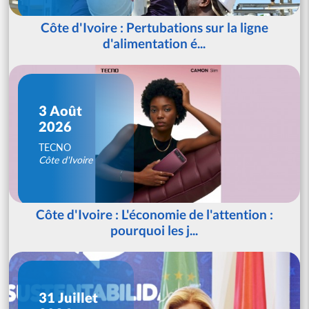
Côte d'Ivoire : Pertubations sur la ligne
d'alimentation é...
3 Août
2026
TECNO
Côte d'Ivoire
Côte d'Ivoire : L'économie de l'attention :
pourquoi les j...
31 Juillet