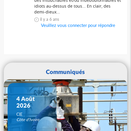
des intouchables et/ou indéboulonnables et
idiots au-dessus de tous... En clair, des
demi-dieux...
il y a 6 ans
Veuillez vous connecter pour répondre
Communiqués
4 Août
2026
CIE
Côte d'Ivoire