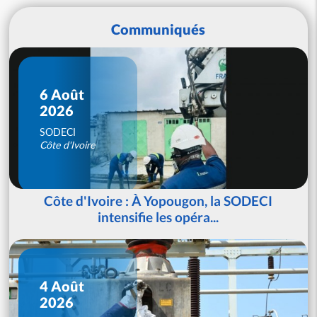
Communiqués
6 Août
2026
SODECI
Côte d'Ivoire
Côte d'Ivoire : À Yopougon, la SODECI
intensifie les opéra...
4 Août
2026