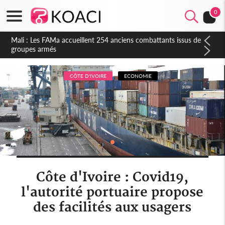
0
Côte d'Ivoire : Election FIF, le frère de feu Sidy Diallo se lance
dans la course
CÔTE D'IVOIRE
ECONOMIE
Côte d'Ivoire : Covid19,
l'autorité portuaire propose
des facilités aux usagers