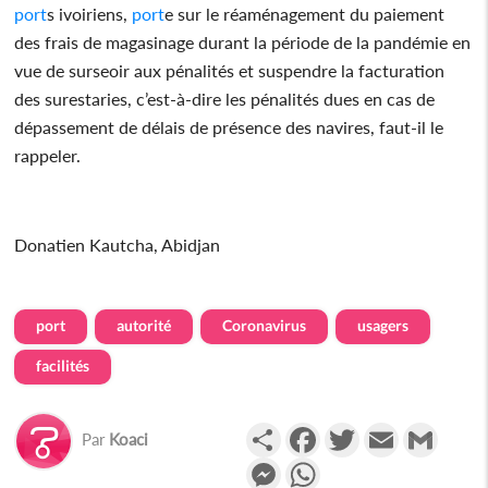
port
s ivoiriens,
port
e sur le réaménagement du paiement
des frais de magasinage durant la période de la pandémie en
vue de surseoir aux pénalités et suspendre la facturation
des surestaries, c’est-à-dire les pénalités dues en cas de
dépassement de délais de présence des navires, faut-il le
rappeler.
Donatien Kautcha, Abidjan
port
autorité
Coronavirus
usagers
facilités
Partager
Facebook
Twitter
Email
Gmail
Par
Koaci
Messenger
WhatsApp