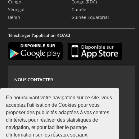
Congo
Congo (RDC)
Sénégal
Guinée
Bénin
Guinée Equatorial
Télécharger l'application KOACI
NOUS CONTACTER
contact@koaci.com
koaci@yahoo.fr
En poursuivant votre navigation sur ce site, vous
+225 07 08 85 52 93
acceptez l'utilisation de Cookies pour vous
proposer des publicités adaptées à vos centres
d'intérêts, pour réaliser des statistiques de
NEWSLETTER
navigation, et pour faciliter le partage
Restez connecté via notre newsletter
d'information sur les réseaux sociaux.