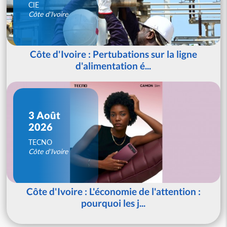
CIE
Côte d'Ivoire
Côte d'Ivoire : Pertubations sur la ligne
d'alimentation é...
3 Août
2026
TECNO
Côte d'Ivoire
Côte d'Ivoire : L'économie de l'attention :
pourquoi les j...