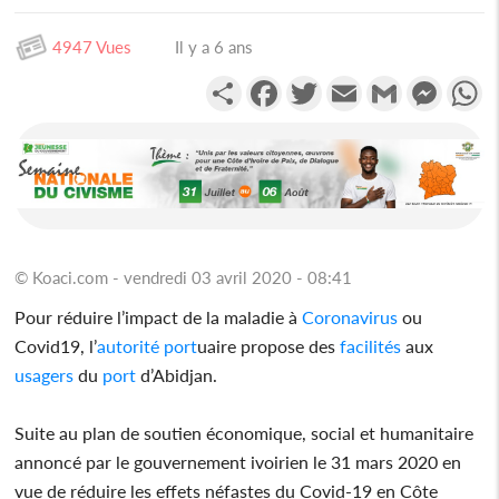
4947 Vues
Il y a 6 ans
Partager
Facebook
Twitter
Email
Gmail
Messen
W
© Koaci.com - vendredi 03 avril 2020 - 08:41
Pour réduire l’impact de la maladie à
Coronavirus
ou
Covid19, l’
autorité
port
uaire propose des
facilités
aux
usagers
du
port
d’Abidjan.
Suite au plan de soutien économique, social et humanitaire
annoncé par le gouvernement ivoirien le 31 mars 2020 en
vue de réduire les effets néfastes du Covid-19 en Côte