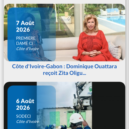
7 Août
2026
PREMIERE
DAME CI
Côte d'Ivoire
Côte d'Ivoire-Gabon : Dominique Ouattara
reçoit Zita Oligu...
6 Août
2026
SODECI
Côte d'Ivoire