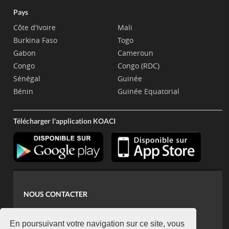
Pays
Côte d'Ivoire
Mali
Burkina Faso
Togo
Gabon
Cameroun
Congo
Congo (RDC)
Sénégal
Guinée
Bénin
Guinée Equatorial
Télécharger l'application KOACI
NOUS CONTACTER
contact@koaci.com
koaci@yahoo.fr
En poursuivant votre navigation sur ce site, vous