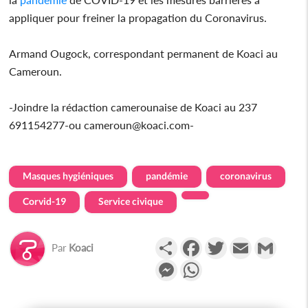
appliquer pour freiner la propagation du Coronavirus.
Armand Ougock, correspondant permanent de Koaci au
Cameroun.
-Joindre la rédaction camerounaise de Koaci au 237
691154277-ou cameroun@koaci.com-
Masques hygiéniques
pandémie
coronavirus
Corvid-19
Service civique
Partager
Facebook
Twitter
Email
Gmail
Par
Koaci
Messenger
WhatsApp