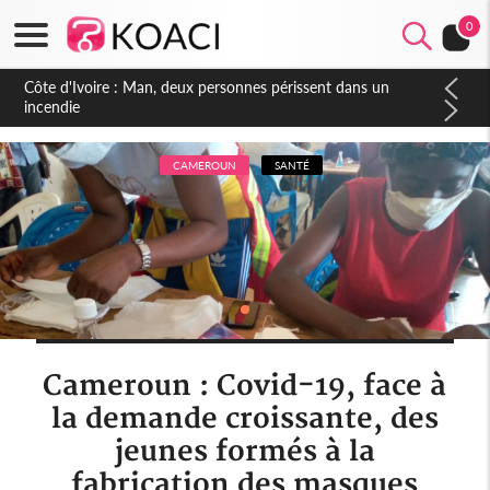
0
Côte d'Ivoire : Séileu, la célébration de la fête nationale
transformée en vaste campagne contre les produits
dépigmentants dangereux
CAMEROUN
SANTÉ
Cameroun : Covid-19, face à
la demande croissante, des
jeunes formés à la
fabrication des masques