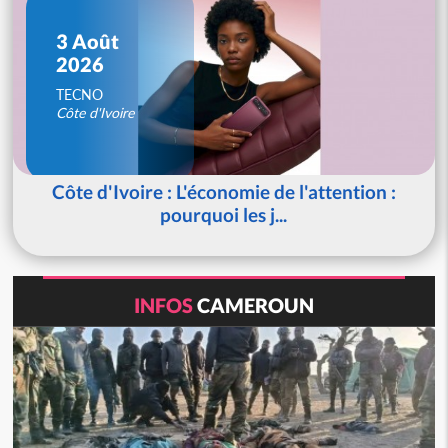
3 Août
2026
TECNO
Côte d'Ivoire
Côte d'Ivoire : L'économie de l'attention :
pourquoi les j...
INFOS
CAMEROUN