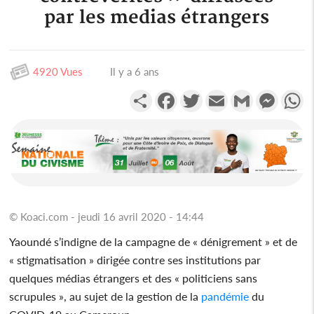
par les medias étrangers
4920 Vues
Il y a 6 ans
Partager
Facebook
Twitter
Email
Gmail
Messen
W
© Koaci.com - jeudi 16 avril 2020 - 14:44
Yaoundé s’indigne de la campagne de « dénigrement » et de
« stigmatisation » dirigée contre ses institutions par
quelques médias étrangers et des « politiciens sans
scrupules », au sujet de la gestion de la
pandémie
du