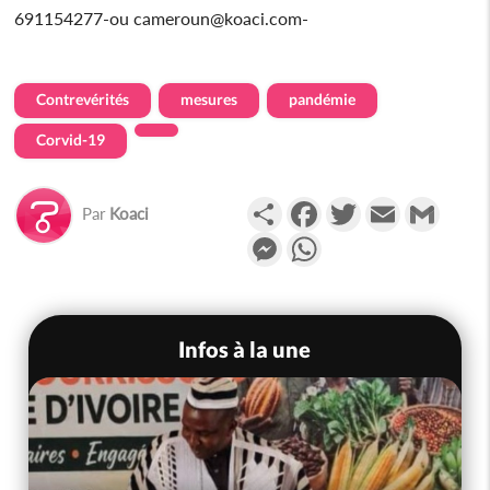
691154277-ou cameroun@koaci.com-
Contrevérités
mesures
pandémie
Corvid-19
Partager
Facebook
Twitter
Email
Gmail
Par
Koaci
Messenger
WhatsApp
Infos à la une