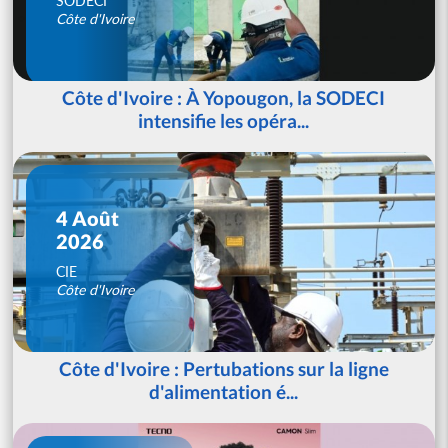
SODECI
Côte d'Ivoire
Côte d'Ivoire : À Yopougon, la SODECI
intensifie les opéra...
4 Août
2026
CIE
Côte d'Ivoire
Côte d'Ivoire : Pertubations sur la ligne
d'alimentation é...