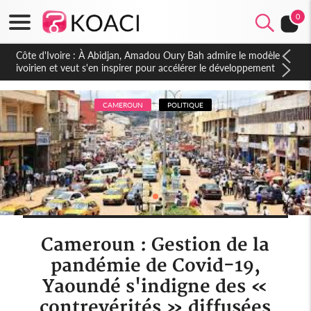
0
Côte d'Ivoire : À Abidjan, Amadou Oury Bah admire le modèle
ivoirien et veut s'en inspirer pour accélérer le développement
de la Guinée
CAMEROUN
POLITIQUE
Cameroun : Gestion de la
pandémie de Covid-19,
Yaoundé s'indigne des «
contrevérités » diffusées