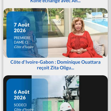
Koné échange avec An...
7 Août
2026
PREMIERE
DAME CI
Côte d'Ivoire
Côte d'Ivoire-Gabon : Dominique Ouattara
reçoit Zita Oligu...
6 Août
2026
SODECI
Côte d'Ivoire