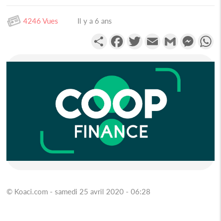
4246 Vues
Il y a 6 ans
Partager
Facebook
Twitter
Email
Gmail
Messen
W
© Koaci.com - samedi 25 avril 2020 - 06:28