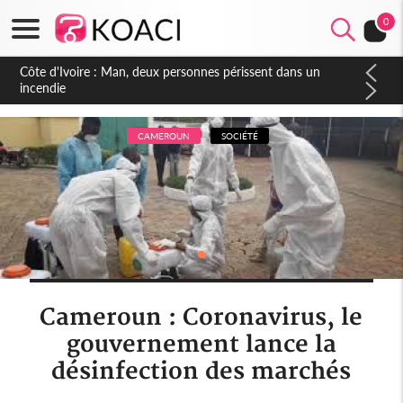
0
Côte d'Ivoire : Séileu, la célébration de la fête nationale
transformée en vaste campagne contre les produits
dépigmentants dangereux
CAMEROUN
SOCIÉTÉ
Cameroun : Coronavirus, le
gouvernement lance la
désinfection des marchés