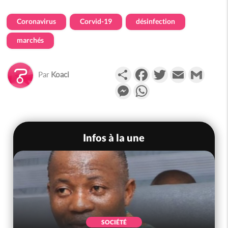
Coronavirus
Corvid-19
désinfection
marchés
Partager
Facebook
Twitter
Email
Gmail
Par
Koaci
Messenger
WhatsApp
Infos à la une
SOCIÉTÉ