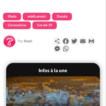
Kleda
médicament
Douala
Coronavirus
Corvid-19
Partager
Facebook
Twitter
Email
Gmail
Par
Koaci
Messenger
WhatsApp
Infos à la une