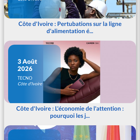
Côte d'Ivoire : Pertubations sur la ligne
d'alimentation é...
3 Août
2026
TECNO
Côte d'Ivoire
Côte d'Ivoire : L'économie de l'attention :
pourquoi les j...