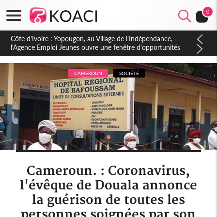
0
Côte d'Ivoire : CHU de Treichville, après la fronde, les agents
contractuels obtiennent un accord avec la direction sur les
arriérés du SMIG 2023
CAMEROUN
SOCIÉTÉ
Cameroun. : Coronavirus,
l'évêque de Douala annonce
la guérison de toutes les
personnes soignées par son