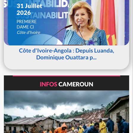
31 Juillet
2026
PREMIERE
DAME CI
Côte d'Ivoire
Côte d'Ivoire-Angola : Depuis Luanda,
Dominique Ouattara p...
INFOS
CAMEROUN