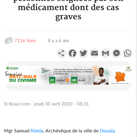
médicament dont des cas
graves
7136 Vues
Il y a 6 ans
Partager
Facebook
Twitter
Email
Gmail
Messen
W
© Koaci.com - jeudi 30 avril 2020 - 08:31
Mgr Samuel
Kleda
, Archévêque de la ville de
Douala