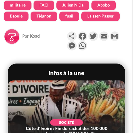
militaire
FACI
Julien N'Da
Abobo
Baoulé
Tiégnon
fusil
Laisser-Passer
Partager
Facebook
Twitter
Email
Gmail
Par
Koaci
Messenger
WhatsApp
Infos à la une
SOCIÉTÉ
Côte d'Ivoire : MIRAH, bras de fer autour de la