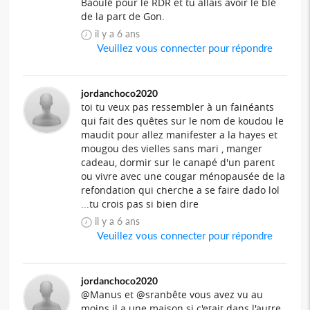
Baoulé pour le RDR et tu allais avoir le blé
de la part de Gon.
il y a 6 ans
Veuillez vous connecter pour répondre
jordanchoco2020
toi tu veux pas ressembler à un fainéants
qui fait des quêtes sur le nom de koudou le
maudit pour allez manifester a la hayes et
mougou des vielles sans mari , manger
cadeau, dormir sur le canapé d'un parent
ou vivre avec une cougar ménopausée de la
refondation qui cherche a se faire dado lol
...tu crois pas si bien dire
il y a 6 ans
Veuillez vous connecter pour répondre
jordanchoco2020
@Manus et @sranbête vous avez vu au
moins il a une maison si c'etait dans l'autre