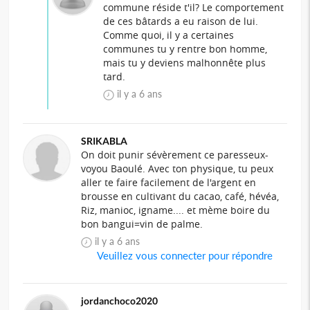
commune réside t'il? Le comportement
de ces bâtards a eu raison de lui.
Comme quoi, il y a certaines
communes tu y rentre bon homme,
mais tu y deviens malhonnête plus
tard.
il y a 6 ans
SRIKABLA
On doit punir sévèrement ce paresseux-
voyou Baoulé. Avec ton physique, tu peux
aller te faire facilement de l'argent en
brousse en cultivant du cacao, café, hévéa,
Riz, manioc, igname.... et mème boire du
bon bangui=vin de palme.
il y a 6 ans
Veuillez vous connecter pour répondre
jordanchoco2020