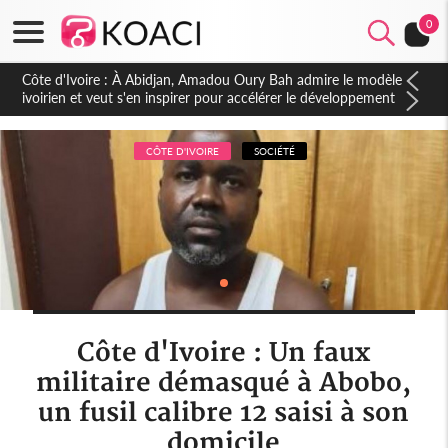
0
Côte d'Ivoire : À Abidjan, Amadou Oury Bah admire le modèle
ivoirien et veut s'en inspirer pour accélérer le développement
de la Guinée
CÔTE D'IVOIRE
SOCIÉTÉ
Côte d'Ivoire : Un faux
militaire démasqué à Abobo,
un fusil calibre 12 saisi à son
domicile