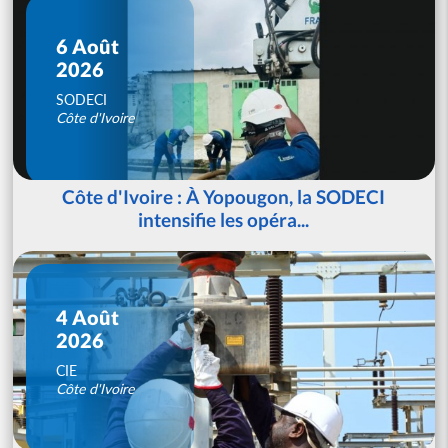
6 Août
2026
SODECI
Côte d'Ivoire
Côte d'Ivoire : À Yopougon, la SODECI
intensifie les opéra...
4 Août
2026
CIE
Côte d'Ivoire