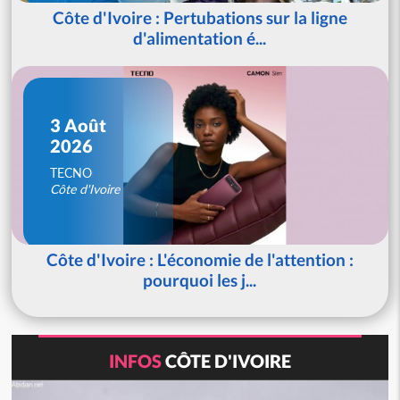
Côte d'Ivoire : Pertubations sur la ligne
d'alimentation é...
3 Août
2026
TECNO
Côte d'Ivoire
Côte d'Ivoire : L'économie de l'attention :
pourquoi les j...
INFOS
CÔTE D'IVOIRE