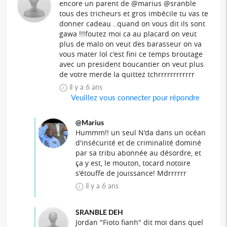
encore un parent de @marius @sranble
tous des tricheurs et gros imbécile tu vas te
donner cadeau ..quand on vous dit ils sont
gawa !!!foutez moi ca au placard on veut
plus de malo on veut des barasseur on va
vous mater lol c'est fini ce temps broutage
avec un president boucantier on veut plus
de votre merde la quittez tchrrrrrrrrrrrr
il y a 6 ans
Veuillez vous connecter pour répondre
@Marius
Hummm!! un seul N'da dans un océan
d'insécurité et de criminalité dominé
par sa tribu abonnée au désordre, et
ça y est, le mouton, tocard notoire
s'étouffe de jouissance! Mdrrrrrr
il y a 6 ans
SRANBLE DEH
Jordan "Fioto fianh" dit moi dans quel