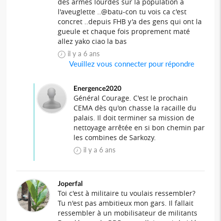
des armes lourdes sur la population a
l'aveuglette ..@batu-con tu vois ca c'est
concret ..depuis FHB y'a des gens qui ont la
gueule et chaque fois proprement maté
allez yako ciao la bas
il y a 6 ans
Veuillez vous connecter pour répondre
Energence2020
Général Courage. C'est le prochain
CEMA dès qu'on chasse la racaille du
palais. Il doit terminer sa mission de
nettoyage arrêtée en si bon chemin par
les combines de Sarkozy.
il y a 6 ans
Joperfal
Toi c'est à militaire tu voulais ressembler?
Tu n'est pas ambitieux mon gars. Il fallait
ressembler à un mobilisateur de militants