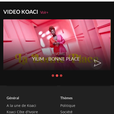
VIDEO KOACI
Voir+
RAP IVOIRE
RENARD BARAKISSA - DOS DE
CHAT
Général
Thèmes
A la une de Koaci
Politique
Koaci Côte d'Ivoire
Société