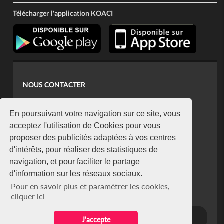
Télécharger l'application KOACI
NOUS CONTACTER
contact@koaci.com
koaci@yahoo.fr
En poursuivant votre navigation sur ce site, vous
+225 07 08 85 52 93
acceptez l'utilisation de Cookies pour vous
proposer des publicités adaptées à vos centres
d'intérêts, pour réaliser des statistiques de
NEWSLETTER
navigation, et pour faciliter le partage
Restez connecté via notre newsletter
d'information sur les réseaux sociaux.
S'abonner
Pour en savoir plus et paramétrer les cookies,
Se désabonner
cliquer ici
J'accepte