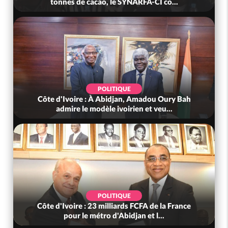
mutuelle, le SYNHA-CI saisi...
POLITIQUE
Côte d'Ivoire : Violences tragiques à Kossandji
(Mé) ayant fait 03 morts, A...
SOCIÉTÉ
Côte d'Ivoire : « On ne veut pas mourir chez
nous », crient des habitants d...