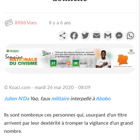
8988 Vues
Il y a 6 ans
Partager
Facebook
Twitter
Email
Gmail
Messen
W
© Koaci.com - mardi 26 mai 2020 - 08:09
Julien N'Da
Yao, faux
militaire
interpellé à
Abobo
Ils sont nombreux ces personnes qui, usurpant d'un titre
arrivent par leur dextérité à tromper la vigilance d'un grand
nombre.