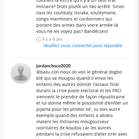
colonels-là est-ce qu'il y a un seul vrai
militaire? Dites plutôt un Yao arrêté. Sinon
tous les coulibaly, Issiaka, souleymane,
zongo marmitons et cordonniers qui
portent des armes dans votre armée-là
vous ne les voyez pas? Bandécons!
il y a 6 ans
Veuillez vous connecter pour répondre
jordanchoco2020
@batu-con nous on voit le général dogbo
blé qui va mougou quand il envoi les
enfants des autres donner l'assaut final
durant la crise poste electoral et les FRCI
viennent le prendre de façon républicaine
et lui donne même le possibilité d'enfiler un
pijama pour les photos lol , tu vois autre
exemple quand des enfants a abobo
matent les militaires mougousseur
ivoiritaires de koudou car les autres
pendant la crise refusaient d'aller tirer avec