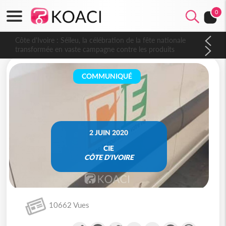
0
Côte d'Ivoire : Séileu, la célébration de la fête nationale
transformée en vaste campagne contre les produits
dépigmentants dangereux
COMMUNIQUÉ
2 JUIN 2020
CIE
CÔTE D'IVOIRE
10662 Vues
Partager
Facebook
Twitter
Email
Gmail
Messenger
WhatsA