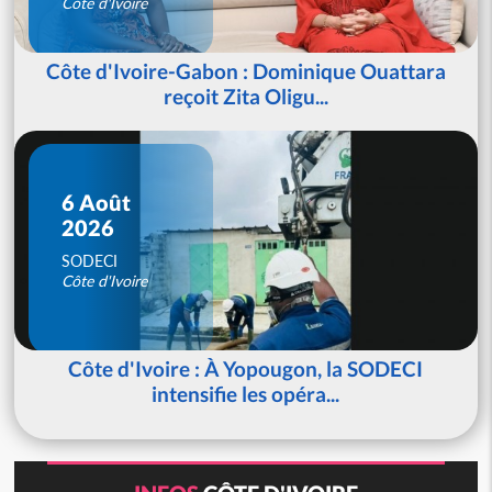
Côte d'Ivoire
Côte d'Ivoire-Gabon : Dominique Ouattara
reçoit Zita Oligu...
6 Août
2026
SODECI
Côte d'Ivoire
Côte d'Ivoire : À Yopougon, la SODECI
intensifie les opéra...