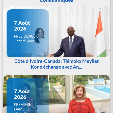
7 Août
2026
PRESIDENCE CI
Côte d'Ivoire
Côte d'Ivoire-Canada: Tiémoko Meyliet
Koné échange avec An...
7 Août
2026
PREMIERE
DAME CI