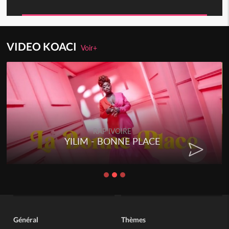
VIDEO KOACI
Voir+
RAP IVOIRE
YILIM - BONNE PLACE
Général
Thèmes