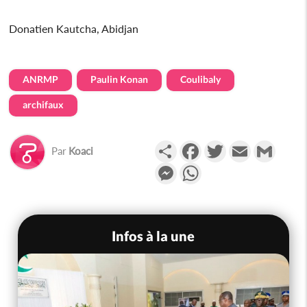
Donatien Kautcha, Abidjan
ANRMP
Paulin Konan
Coulibaly
archifaux
Partager
Facebook
Twitter
Email
Gmail
Par
Koaci
Messenger
WhatsApp
Infos à la une