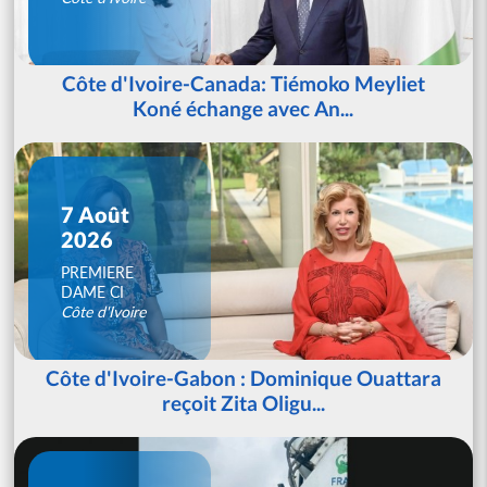
Côte d'Ivoire-Canada: Tiémoko Meyliet
Koné échange avec An...
7 Août
2026
PREMIERE
DAME CI
Côte d'Ivoire
Côte d'Ivoire-Gabon : Dominique Ouattara
reçoit Zita Oligu...