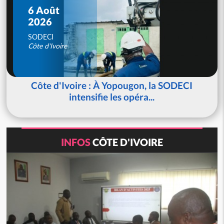
6 Août
2026
SODECI
Côte d'Ivoire
Côte d'Ivoire : À Yopougon, la SODECI
intensifie les opéra...
INFOS
CÔTE D'IVOIRE