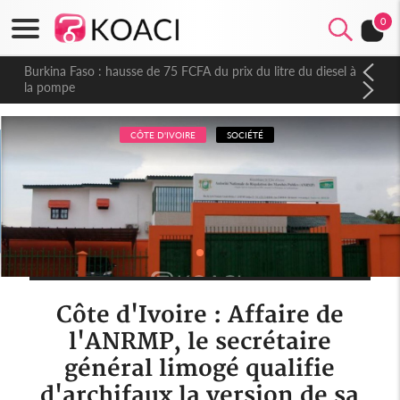
0
Burkina Faso : hausse de 75 FCFA du prix du litre du diesel à
la pompe
CÔTE D'IVOIRE
SOCIÉTÉ
Côte d'Ivoire : Affaire de
l'ANRMP, le secrétaire
général limogé qualifie
d'archifaux la version de sa