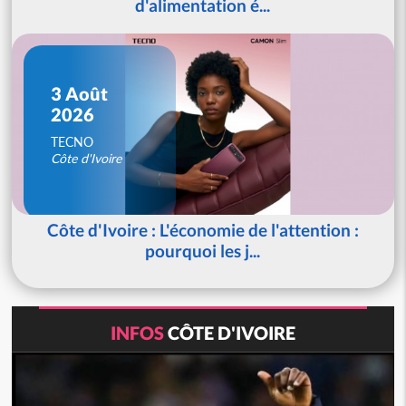
d'alimentation é...
3 Août
2026
TECNO
Côte d'Ivoire
Côte d'Ivoire : L'économie de l'attention :
pourquoi les j...
INFOS
CÔTE D'IVOIRE