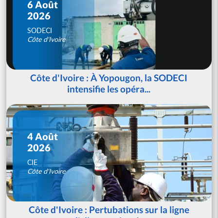
6 Août
2026
SODECI
Côte d'Ivoire
Côte d'Ivoire : À Yopougon, la SODECI
intensifie les opéra...
4 Août
2026
CIE
Côte d'Ivoire
Côte d'Ivoire : Pertubations sur la ligne