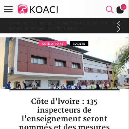
0
Cameroun : 5 combattants séparatistes neutralisés, le Mindef
dément les rumeurs d'exactions des civils
CÔTE D'IVOIRE
SOCIÉTÉ
Côte d'Ivoire : 135
inspecteurs de
l'enseignement seront
nommés et des mesures