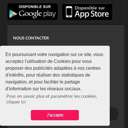
NOUS CONTACTER
contact@koaci.com
koaci@yahoo.fr
En poursuivant votre navigation sur ce site, vous
+225 07 08 85 52 93
acceptez l'utilisation de Cookies pour vous
proposer des publicités adaptées à vos centres
d'intérêts, pour réaliser des statistiques de
NEWSLETTER
navigation, et pour faciliter le partage
Restez connecté via notre newsletter
d'information sur les réseaux sociaux.
S'abonner
Pour en savoir plus et paramétrer les cookies,
Se désabonner
cliquer ici
J'accepte