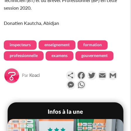
Technicien (BT) et du Brevet Professionnel (BP) en cette
session 2020.
Donatien Kautcha, Abidjan
inspecteurs
enseignement
formation
professionnelle
examens
gouvernement
Partager
Facebook
Twitter
Email
Gmail
Par
Koaci
Messenger
WhatsApp
Infos à la une