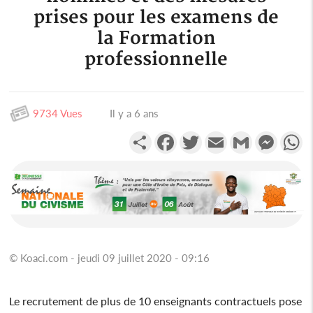
prises pour les examens de
la Formation
professionnelle
9734 Vues
Il y a 6 ans
Partager
Facebook
Twitter
Email
Gmail
Messen
W
© Koaci.com - jeudi 09 juillet 2020 - 09:16
Le recrutement de plus de 10 enseignants contractuels pose