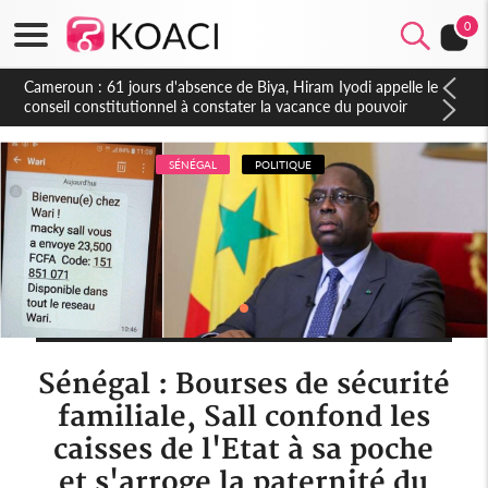
0
Côte d'Ivoire : Fin de la pagaille au PDCI-RDA, Lessiehi bannit
les mouvements sauvages
SÉNÉGAL
POLITIQUE
Sénégal : Bourses de sécurité
familiale, Sall confond les
caisses de l'Etat à sa poche
et s'arroge la paternité du