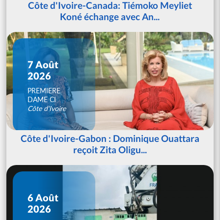
Côte d'Ivoire-Canada: Tiémoko Meyliet
Koné échange avec An...
7 Août
2026
PREMIERE
DAME CI
Côte d'Ivoire
Côte d'Ivoire-Gabon : Dominique Ouattara
reçoit Zita Oligu...
6 Août
2026