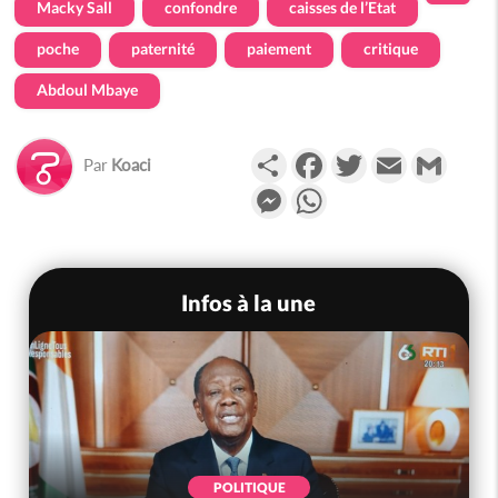
Macky Sall
confondre
caisses de l’Etat
poche
paternité
paiement
critique
Abdoul Mbaye
Partager
Facebook
Twitter
Email
Gmail
Par
Koaci
Messenger
WhatsApp
Infos à la une
POLITIQUE