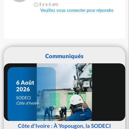
il y a 6 ans
Veuillez vous connecter pour répondre
Communiqués
6 Août
2026
SODECI
Côte d'Ivoire
Côte d'Ivoire : À Yopougon, la SODECI