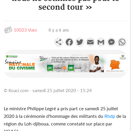
second tour »
10023 Vues
Il y a 6 ans
Partager
Facebook
Twitter
Email
Gmail
Messen
W
© Koaci.com - samedi 25 juillet 2020 - 15:24
Le ministre Philippe Legré a pris part ce samedi 25 juillet
2020 à la cérémonie d'hommage des militants du
Rhdp
de la
région du Loh-djiboua, comme constaté sur place par