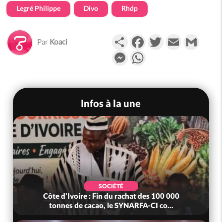
Legré Philippe
Divo
Rhdp
Partager
Facebook
Twitter
Email
Gmail
Par
Koaci
Messenger
WhatsApp
Infos à la une
SOCIÉTÉ
Côte d'Ivoire : Fin du rachat des 100 000
tonnes de cacao, le SYNARFA-CI co...