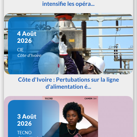
intensifie les opéra...
4 Août
2026
CIE
Côte d'Ivoire
Côte d'Ivoire : Pertubations sur la ligne
d'alimentation é...
3 Août
2026
TECNO