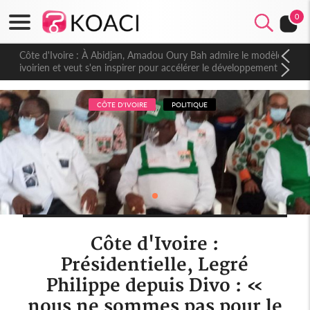
0
Côte d'Ivoire : À Abidjan, Amadou Oury Bah admire le modèle
ivoirien et veut s'en inspirer pour accélérer le développement
de la Guinée
CÔTE D'IVOIRE
POLITIQUE
Côte d'Ivoire :
Présidentielle, Legré
Philippe depuis Divo : «
nous ne sommes pas pour le