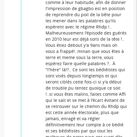
comme à leur habitude, afin de donner
l'impression de gbagbo est en position
de reprendre du poil de la bête pour
les mener dans les palabres qu'ils
espèrent avec le régime Rhdp !..
Malheureusement l'épisode des guérés
en 2010 leur est déjà sorti de la tête !..
Vous étiez debout y'a 9ans mais on
vous a frappé!..minan que vous êtes à
terre et meme sous la terre, vous
espérez faire quelle palabres ?.. À
"l'hère" là!?.. Ce sont les bédiéïstes qui
sont visés depuis longtemps et qui
seront ciblés cette fois-ci si y'a début
de trouble pu tentez quoique ce soit
!..si vous êtes malins, faites comme Affi
qui le sait et se met à l'écart évitant de
se retrouver sur le chemin du Rhdp qui
est cette année électorale, plus que
jamais, enragé et va régler
définitivement leur compte à ce bédié
et ses bédiéïstes par qui tout les
malheurs de notre pays ont surgi dès