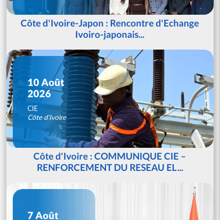
Côte d'Ivoire-Japon : Rencontre d'Echange
Ivoiro-japonais...
10 Août
2026
CIE
Côte d'Ivoire
Côte d'Ivoire : COMMUNIQUE CIE –
RENFORCEMENT DU RESEAU EL...
7 Août