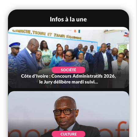
Infos à la une
SOCIÉTÉ
inistratifs 2026,
Côte d'Ivoire : Déguerpissements i
i suivi...
détention, orpaillage..., après
POLITIQUE