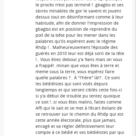
le procès n'est pas terminé !..gbagbo et ses
sbires minables de gor le savent et jouent
dessus tout en désinformant comme à leur
habitude, afin de donner l'impression de
gbagbo est en position de reprendre du
poil de la bête pour les mener dans les
palabres qu'ils espèrent avec le régime
Rhdp !.. Malheureusement l'épisode des
guérés en 2010 leur est déjà sorti de la tête
!.. Vous étiez debout y'a 9ans mais on vous
a frappé!..minan que vous êtes à terre et
meme sous la terre, vous espérez faire
quelle palabres ?.. À "l'hère" là!?.. Ce sont
les bédiéïstes qui sont visés depuis
longtemps et qui seront ciblés cette fois-ci
si y'a début de trouble pu tentez quoique
ce soit !..si vous êtes malins, faites comme
Affi qui le sait et se met à l'écart évitant de
se retrouver sur le chemin du Rhdp qui est
cette année électorale, plus que jamais,
enragé et va régler définitivement leur
compte à ce bédié et ses bédiéïstes par qui