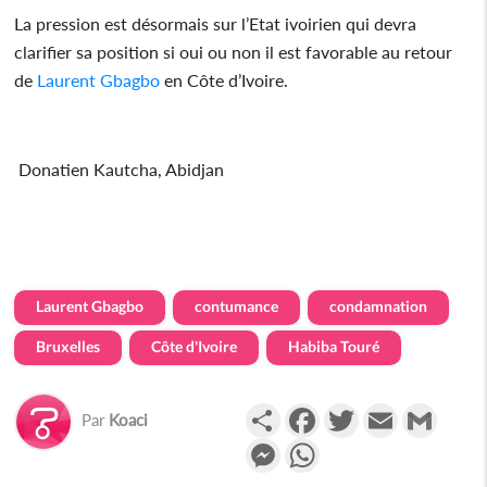
La pression est désormais sur l’Etat ivoirien qui devra
clarifier sa position si oui ou non il est favorable au retour
de
Laurent Gbagbo
en Côte d’Ivoire.
Donatien Kautcha, Abidjan
Laurent Gbagbo
contumance
condamnation
Bruxelles
Côte d'Ivoire
Habiba Touré
Partager
Facebook
Twitter
Email
Gmail
Par
Koaci
Messenger
WhatsApp