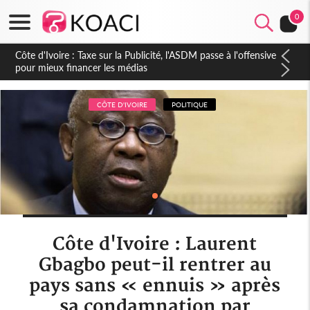
0
Côte d'Ivoire : Industrie des loisirs, Cocody, laboratoire du
futur hub touristique africain, un secteur en pleine révolution
CÔTE D'IVOIRE
POLITIQUE
Côte d'Ivoire : Laurent
Gbagbo peut-il rentrer au
pays sans « ennuis » après
sa condamnation par