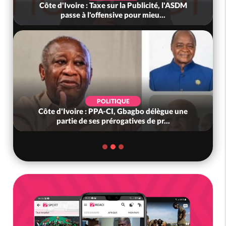
Publicité, l'ASDM
Côte d'Ivoire : Décès de l'ex com
ur mieu...
Fofié, l'exilé Soro garde de lui
POLITIQUE
agbo délègue une
Mali-Algérie : Abdoulaye Maïga assu
ves de pr...
relations diplomatiques reste