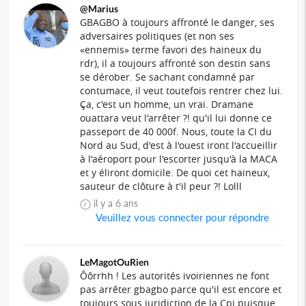
@Marius
GBAGBO à toujours affronté le danger, ses
adversaires politiques (et non ses
«ennemis» terme favori des haineux du
rdr), il a toujours affronté son destin sans
se dérober. Se sachant condamné par
contumace, il veut toutefois rentrer chez lui.
Ça, c'est un homme, un vrai. Dramane
ouattara veut l'arrêter ?! qu'il lui donne ce
passeport de 40 000f. Nous, toute la CI du
Nord au Sud, d'est à l'ouest iront l'accueillir
à l'aéroport pour l'escorter jusqu'à la MACA
et y éliront domicile. De quoi cet haineux,
sauteur de clôture à t'il peur ?! Lolll
il y a 6 ans
Veuillez vous connecter pour répondre
LeMagotOuRien
Ôôrrhh ! Les autorités ivoiriennes ne font
pas arrêter gbagbo parce qu'il est encore et
toujours sous juridiction de la Cpi puisque