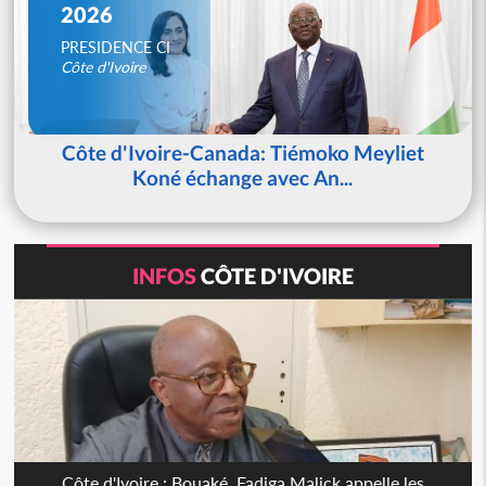
2026
PRESIDENCE CI
Côte d'Ivoire
Côte d'Ivoire-Canada: Tiémoko Meyliet
Koné échange avec An...
INFOS
CÔTE D'IVOIRE
Côte d'Ivoire : Bouaké, Fadiga Malick appelle les