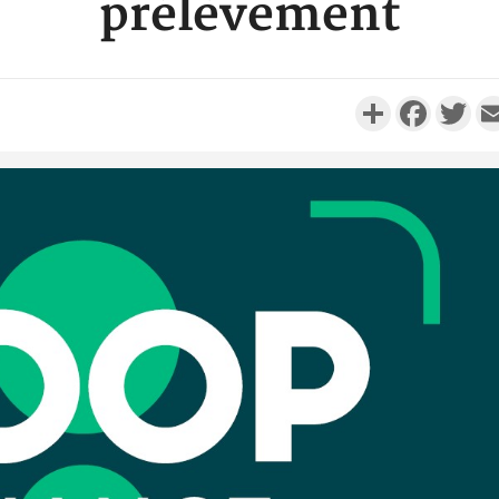
prélèvement
Partager
Faceboo
Twi
Côte d'
résidue
sociétés
Côte d'Iv
Abidjan
partenaria