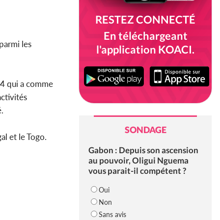
RESTEZ CONNECTÉ
En téléchargeant
parmi les
l'application KOACI.
994 qui a comme
ctivités
.
SONDAGE
al et le Togo.
Gabon : Depuis son ascension
au pouvoir, Oligui Nguema
vous parait-il compétent ?
Oui
Non
Sans avis