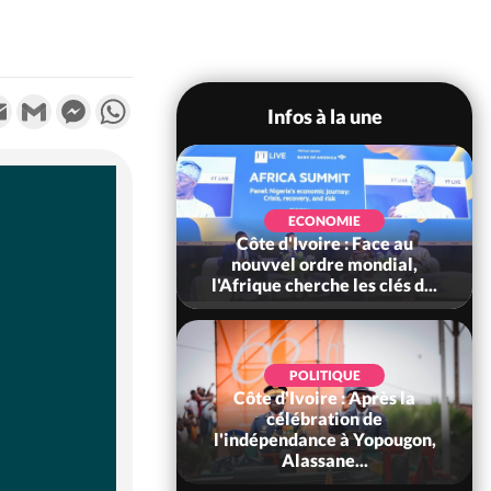
k
tter
Email
Gmail
Messenger
WhatsApp
Infos à la une
SOCIÉTÉ
Ivoire : Stocks
ECONOMIE
ls de cacao, des
Côte d'Ivoire : Face au
 coopératives et
nouvvel ordre mondial,
ach...
l'Afrique cherche les clés d...
POLITIQUE
Côte d'Ivoire : Après la
POLITIQUE
oire : Diplomatie,
célébration de
 consolide ses
l'indépendance à Yopougon,
ts avec New Del...
Alassane...