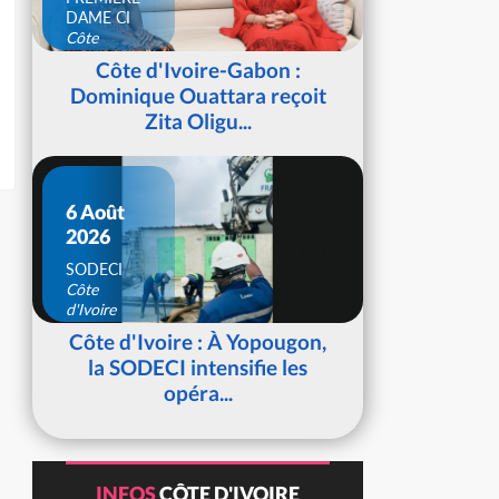
DAME CI
Côte
d'Ivoire
Côte d'Ivoire-Gabon :
Dominique Ouattara reçoit
Zita Oligu...
6 Août
2026
SODECI
Côte
d'Ivoire
Côte d'Ivoire : À Yopougon,
la SODECI intensifie les
opéra...
INFOS
CÔTE D'IVOIRE