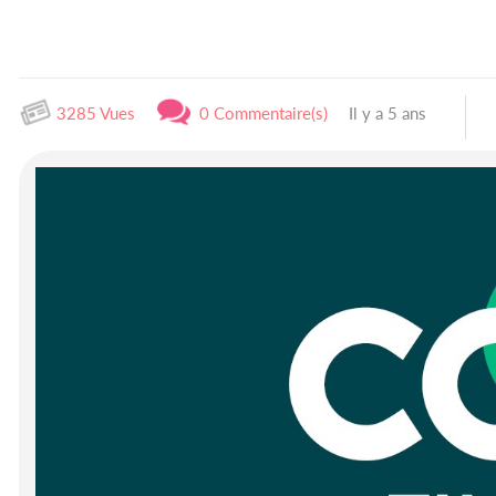
3285 Vues
0 Commentaire(s)
Il y a 5 ans