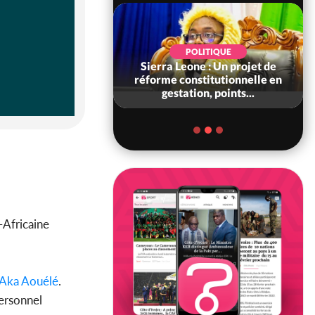
SOCIÉTÉ
POLITIQUE
voire : Concours
Sierra Leone : Un projet de
6, les résultats
réforme constitutionnelle en
bilité (1er tou...
gestation, points...
-Africaine
Aka Aouélé
.
ersonnel