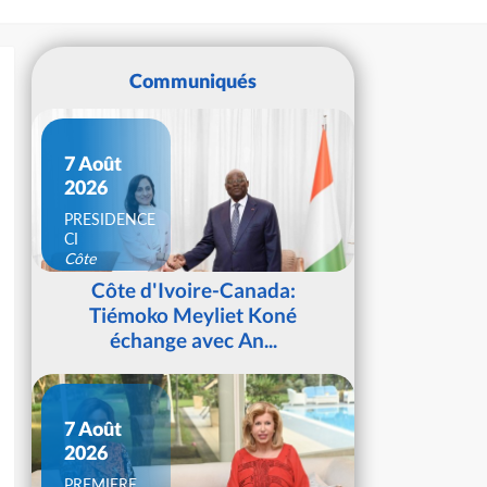
Communiqués
7 Août
2026
PRESIDENCE
CI
Côte
d'Ivoire
Côte d'Ivoire-Canada:
Tiémoko Meyliet Koné
échange avec An...
7 Août
2026
PREMIERE