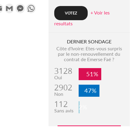
k
tter
Email
Gmail
Messenger
WhatsApp
+ Voir les
resultats
DERNIER SONDAGE
Côte d'Ivoire: Etes-vous surpris
par le non-renouvellement du
contrat de Emerse Faé ?
3128
51%
Oui
2902
47%
Non
112
2%
Sans avis