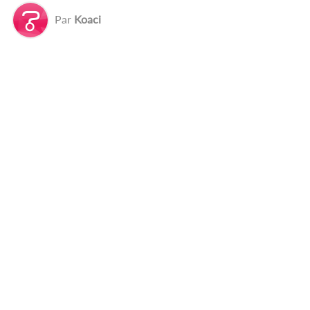
Par
Koaci