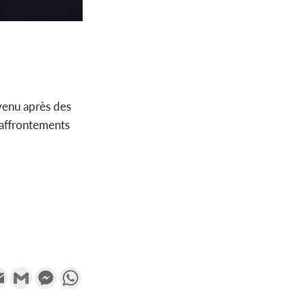
evenu après des
s affrontements
k
tter
Email
Gmail
Messenger
WhatsApp