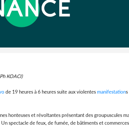
Cameroun :
BAH Ouma
du conse
Ph KOACI)
vo
de 19 heures à 6 heures suite aux violentes
manifestation
s
scènes honteuses et révoltantes présentant des groupuscules m
es. Un spectacle de feux, de fumée, de bâtiments et commerce