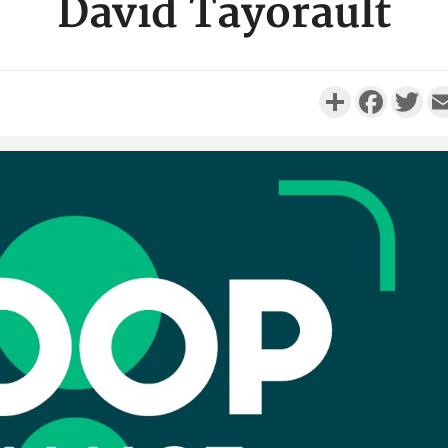
David Tayorault
Partager
Faceboo
Twi
Côte 
anni
l'Indépend
Dé
Côte d'I
promet des
les dégu