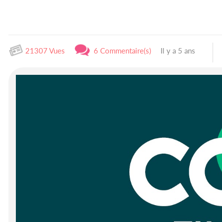
21307 Vues
6 Commentaire(s)
Il y a 5 ans