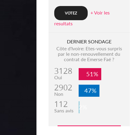
+ Voir les
resultats
DERNIER SONDAGE
Côte d'Ivoire: Etes-vous surpris
par le non-renouvellement du
contrat de Emerse Faé ?
3128
51%
Oui
2902
47%
Non
112
2%
Sans avis