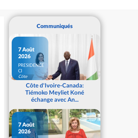
Communiqués
7 Août
2026
PRESIDENCE
CI
Côte
d'Ivoire
Côte d'Ivoire-Canada:
Tiémoko Meyliet Koné
échange avec An...
7 Août
2026