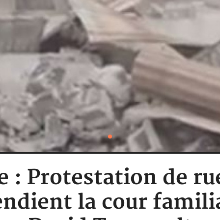
e : Protestation de ru
ndient la cour familia