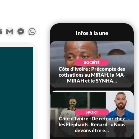
k
tter
Email
Gmail
Messenger
WhatsApp
Infos à la une
POLITIQUE
d'Ivoire : 66e
SOCIÉTÉ
versaire de
Côte d'Ivoire : Précompte des
ance, les Forces de
cotisations au MIRAH, la MA-
fense e...
MIRAH et le SYNHA...
SOCIÉTÉ
SPORT
voire : Ouattara
Côte d'Ivoire : De retour chez
 sanctions contre
les Eléphants, Renard : « Nous
erpissements i...
devons être e...