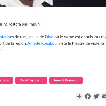
s ne restera pas impuni.
station
s de rue, la ville de
Divo
où le calme est depuis lors r
rt de la région,
Amédé Kouakou
, a été le théâtre de violent
ir.
attara
David Tayorault
Amédé Kouakou
Partager
Faceboo
Twi