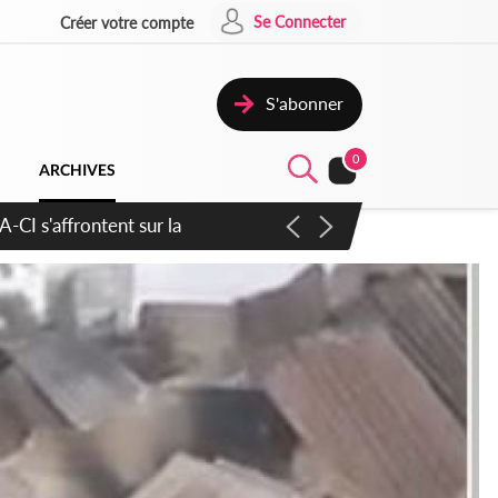
Se Connecter
Créer votre compte
S'abonner
0
ARCHIVES
atique plus apaisé