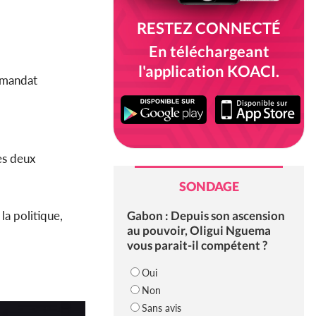
RESTEZ CONNECTÉ
En téléchargeant
l'application KOACI.
e mandat
es deux
SONDAGE
Gabon : Depuis son ascension
la politique,
au pouvoir, Oligui Nguema
vous parait-il compétent ?
Oui
Non
Sans avis