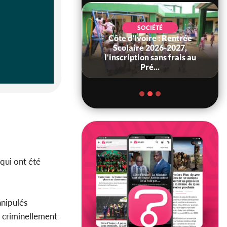
SOCIÉTÉ
Côte d'Ivoire : Rentrée
POLITIQUE
 Décès à 86 ans de
Scolaire 2026-2027,
rou Sanda pilier
l'inscription sans frais au
il constituti...
Pré...
 qui ont été
anipulés
s criminellement