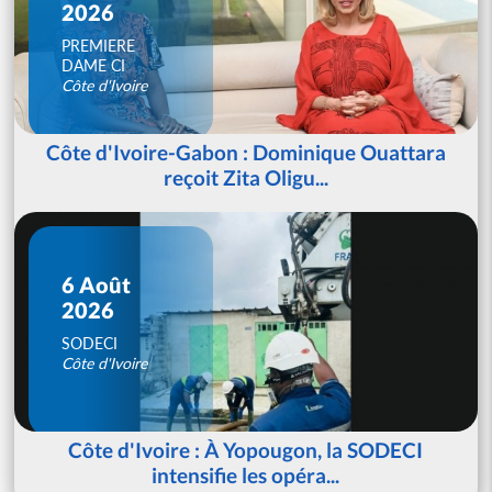
2026
PREMIERE
DAME CI
Côte d'Ivoire
Côte d'Ivoire-Gabon : Dominique Ouattara
reçoit Zita Oligu...
6 Août
2026
SODECI
Côte d'Ivoire
Côte d'Ivoire : À Yopougon, la SODECI
intensifie les opéra...