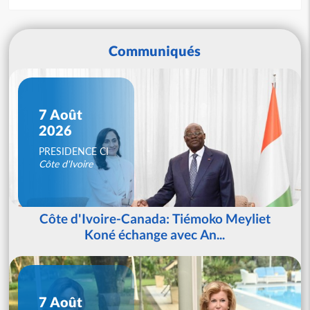
Communiqués
7 Août
2026
PRESIDENCE CI
Côte d'Ivoire
Côte d'Ivoire-Canada: Tiémoko Meyliet
Koné échange avec An...
7 Août