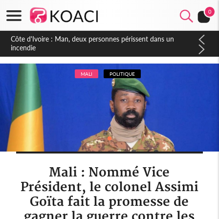
0
Côte d'Ivoire : Séileu, la célébration de la fête nationale
transformée en vaste campagne contre les produits
dépigmentants dangereux
MALI
POLITIQUE
Mali : Nommé Vice
Président, le colonel Assimi
Goïta fait la promesse de
gagner la guerre contre les