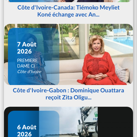
Côte d'Ivoire-Canada: Tiémoko Meyliet
Koné échange avec An...
7 Août
2026
PREMIERE
DAME CI
Côte d'Ivoire
Côte d'Ivoire-Gabon : Dominique Ouattara
reçoit Zita Oligu...
6 Août
2026