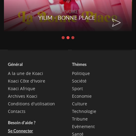
RAP IVOIRE
IM - BONNE PLACE
RENARD B
Général
Thèmes
A la une de Koaci
Politique
Koaci Côte d'Ivoire
Société
Koaci Afrique
Sport
Archives Koaci
Economie
Conditions d'utilisation
Culture
Contacts
Technologie
Tribune
Besoin d'aide ?
Evènement
Se Connecter
Santé