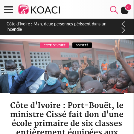
0
Côte d'Ivoire : Séileu, la célébration de la fête nationale
transformée en vaste campagne contre les produits
dépigmentants dangereux
CÔTE D'IVOIRE
SOCIÉTÉ
Côte d'Ivoire : Port-Bouët, le
ministre Cissé fait don d'une
école primaire de six classes
entièrement équipées aux