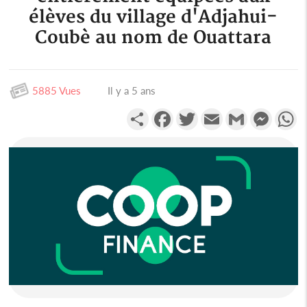
élèves du village d'Adjahui-
Coubè au nom de Ouattara
5885 Vues
Il y a 5 ans
Partager
Facebook
Twitter
Email
Gmail
Messen
W