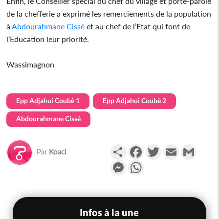
Enfin, le Conseiller spécial du chef du village et porte-parole
de la chefferie a exprimé les remerciements de la population
à
Abdourahmane Cissé
et au chef de l’Etat qui font de
l’Education leur priorité.
Wassimagnon
Epp Adjahui Coubè 1
Epp Adjahui Coubè 2
Abdourahmane Cissé
Partager
Facebook
Twitter
Email
Gmail
Par
Koaci
Messenger
WhatsApp
Infos à la une