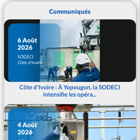
Communiqués
6 Août
2026
SODECI
Côte d'Ivoire
Côte d'Ivoire : À Yopougon, la SODECI
intensifie les opéra...
4 Août
2026