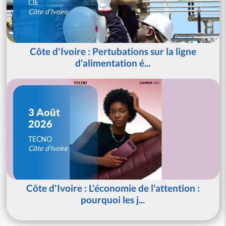
CIE
Côte d'Ivoire
Côte d'Ivoire : Pertubations sur la ligne
d'alimentation é...
3 Août
2026
TECNO
Côte d'Ivoire
Côte d'Ivoire : L'économie de l'attention :
pourquoi les j...