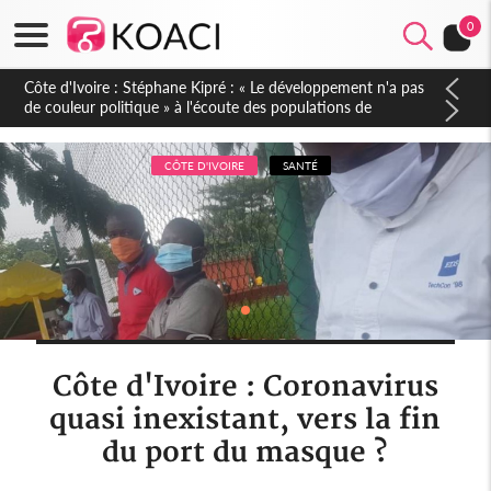
0
Mali : Les FAMa accueillent 254 anciens combattants issus de
groupes armés
CÔTE D'IVOIRE
SANTÉ
Côte d'Ivoire : Coronavirus
quasi inexistant, vers la fin
du port du masque ?