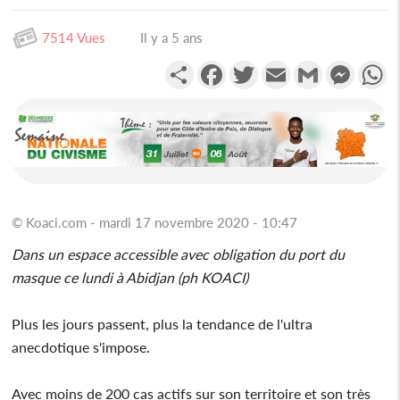
7514 Vues
Il y a 5 ans
Partager
Facebook
Twitter
Email
Gmail
Messen
W
© Koaci.com - mardi 17 novembre 2020 - 10:47
Dans un espace accessible avec obligation du port du
masque ce lundi à Abidjan (ph KOACI)
Plus les jours passent, plus la tendance de l'ultra
anecdotique s'impose.
Avec moins de 200 cas actifs sur son territoire et son très