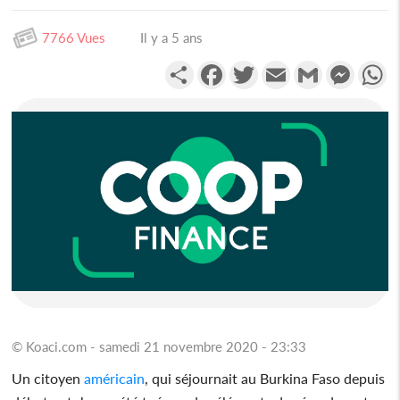
7766 Vues
Il y a 5 ans
Partager
Facebook
Twitter
Email
Gmail
Messen
W
© Koaci.com - samedi 21 novembre 2020 - 23:33
Un citoyen
américain
, qui séjournait au Burkina Faso depuis