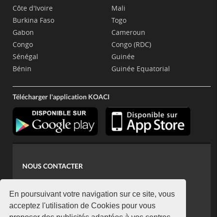
Côte d'Ivoire
Mali
Burkina Faso
Togo
Gabon
Cameroun
Congo
Congo (RDC)
Sénégal
Guinée
Bénin
Guinée Equatorial
Télécharger l'application KOACI
NOUS CONTACTER
contact@koaci.com
koaci@yahoo.fr
En poursuivant votre navigation sur ce site, vous
+225 07 08 85 52 93
acceptez l'utilisation de Cookies pour vous