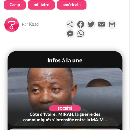
Camp
militaire
américain
Partager
Facebook
Twitter
Email
Gmail
Par
Koaci
Messenger
WhatsApp
Infos à la une
SOCIÉTÉ
Côte d'Ivoire : MIRAH, la guerre des
communiqués s'intensifie entre la MA-M...