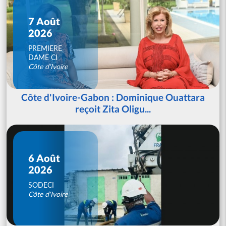
7 Août
2026
PREMIERE
DAME CI
Côte d'Ivoire
Côte d'Ivoire-Gabon : Dominique Ouattara
reçoit Zita Oligu...
6 Août
2026
SODECI
Côte d'Ivoire