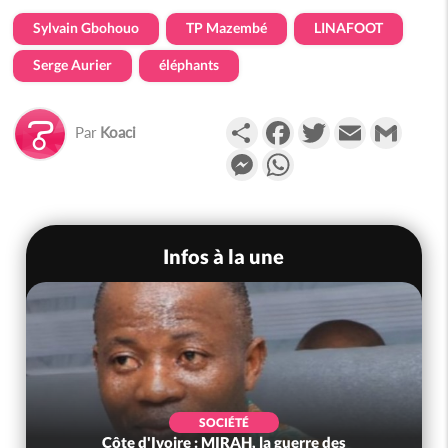
Sylvain Gbohouo
TP Mazembé
LINAFOOT
Serge Aurier
éléphants
Partager
Facebook
Twitter
Email
Gmail
Par
Koaci
Messenger
WhatsApp
Infos à la une
SOCIÉTÉ
Côte d'Ivoire : MIRAH, la guerre des