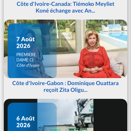
Côte d'Ivoire-Canada: Tiémoko Meyliet
Koné échange avec An...
7 Août
2026
PREMIERE
DAME CI
Côte d'Ivoire
Côte d'Ivoire-Gabon : Dominique Ouattara
reçoit Zita Oligu...
6 Août
2026