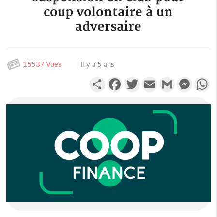
coup volontaire à un
adversaire
15537 Vues
Il y a 5 ans
Partager
Facebook
Twitter
Email
Gmail
Messen
W