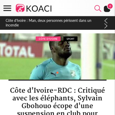
0
Côte d'Ivoire : Séileu, la célébration de la fête nationale
transformée en vaste campagne contre les produits
dépigmentants dangereux
CÔTE D'IVOIRE
SPORT
Côte d'Ivoire-RDC : Critiqué
avec les éléphants, Sylvain
Gbohouo écope d'une
suspension en club pour