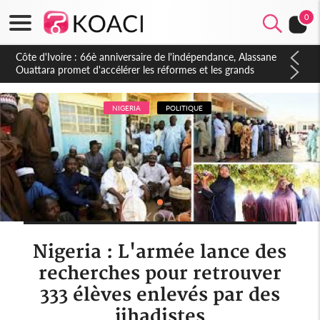
0
Côte d'Ivoire : À Abidjan, Amadou Oury Bah admire le modèle
ivoirien et veut s'en inspirer pour accélérer le développement
de la Guinée
NIGERIA
POLITIQUE
Nigeria : L'armée lance des
recherches pour retrouver
333 élèves enlevés par des
jihadistes