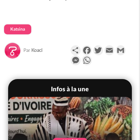
Katsina
Partager
Facebook
Twitter
Email
Gmail
Par
Koaci
Messenger
WhatsApp
Infos à la une