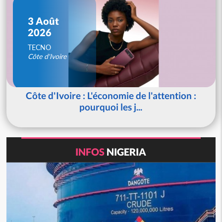
3 Août
2026
TECNO
Côte d'Ivoire
Côte d'Ivoire : L'économie de l'attention :
pourquoi les j...
INFOS
NIGERIA