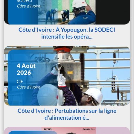
SODECI
Côte d'Ivoire
Côte d'Ivoire : À Yopougon, la SODECI
intensifie les opéra...
4 Août
2026
CIE
Côte d'Ivoire
Côte d'Ivoire : Pertubations sur la ligne
d'alimentation é...