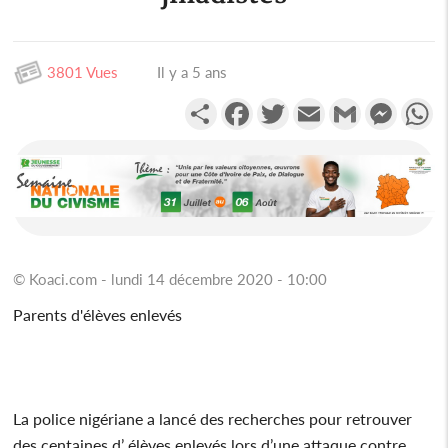
3801 Vues
Il y a 5 ans
Partager
Facebook
Twitter
Email
Gmail
Messen
W
© Koaci.com - lundi 14 décembre 2020 - 10:00
Parents d'élèves enlevés
La police nigériane a lancé des recherches pour retrouver
des centaines d’ élèves enlevés lors d’une attaque contre