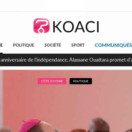
COMMUNIQUÉS
UE
POLITIQUE
SOCIÉTÉ
SPORT
Abidjan, Amadou Oury Bah admire le modèle ivoirien et veut s'e
 la Guinée
CÔTE D'IVOIRE
POLITIQUE