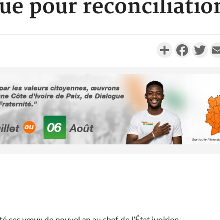
ue pour réconciliatio
Partager
Faceboo
Twi
Côte d'Ivoi
Alassane 
la gr
Côte 
anni
l'indépe
Ouatt
é ses vœux de nouvel an au chef de l'État ivoirien.