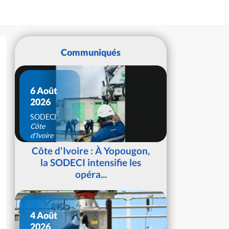
Communiqués
6 Août
2026
SODECI
Côte
d'Ivoire
Côte d'Ivoire : À Yopougon,
la SODECI intensifie les
opéra...
4 Août
2026