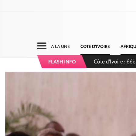
A LA UNE
COTE D'IVOIRE
AFRIQ
Côte d'Ivoire : À 
FLASH INFO
développement de