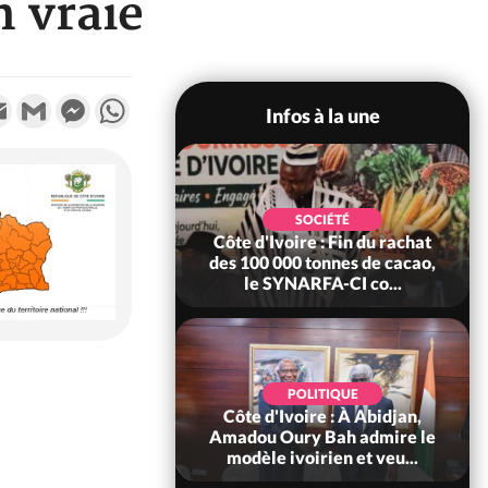
n vraie
k
tter
Email
Gmail
Messenger
WhatsApp
Infos à la une
POLITIQUE
SOCIÉTÉ
re : Fête nationale,
Côte d'Ivoire : Fin du rachat
Ouattara accorde
des 100 000 tonnes de cacao,
âce à 4 661...
le SYNARFA-CI co...
POLITIQUE
d'Ivoire : 66è
POLITIQUE
versaire de
Côte d'Ivoire : À Abidjan,
ndance, Alassane
Amadou Oury Bah admire le
ara prome...
modèle ivoirien et veu...