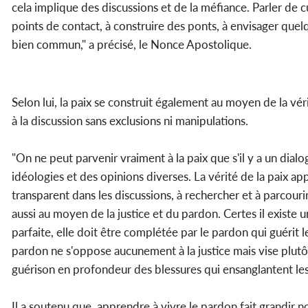
cela implique des discussions et de la méfiance. Parler de cu
points de contact, à construire des ponts, à envisager quel
bien commun," a précisé, le Nonce Apostolique.
Selon lui, la paix se construit également au moyen de la vér
à la discussion sans exclusions ni manipulations.
"On ne peut parvenir vraiment à la paix que s'il y a un di
idéologies et des opinions diverses. La vérité de la paix ap
transparent dans les discussions, à rechercher et à parcourir
aussi au moyen de la justice et du pardon. Certes il existe un
parfaite, elle doit être complétée par le pardon qui guérit 
pardon ne s'oppose aucunement à la justice mais vise plutôt 
guérison en profondeur des blessures qui ensanglantent les 
Il a soutenu que, apprendre à vivre le pardon fait grandi