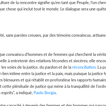
lture de la rencontre signifie qu'en tant que Peuple, l'on cher
que chose qui inclut tout le monde. Le dialogue sera une quêt
ité, sans paroles creuses, par des témoins convaincus, artisans
alogue convaincu d'hommes et de femmes qui cherchent la vérit
pelle à entretenir des relations fécondes et sincères; elle enco
 les voies de la justice, du pardon et de la
réconciliation
. La p
 lien intime entre la justice et la paix, mais puisque la justice
les blessures et qui rétablit en profondeur les rapports humain
cette plénitude de justice qui mène à la tranquillité de l'ordre
esprits", a indiqué,
Paolo Borgia
.
r notre capacité à devenir des femmes et des hommes qui parc