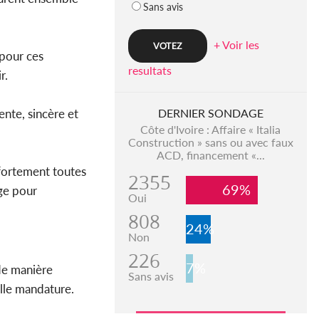
Sans avis
+ Voir les
 pour ces
resultats
r.
rente, sincère et
DERNIER SONDAGE
Côte d'Ivoire : Affaire « Italia
Construction » sans ou avec faux
ACD, financement «...
 fortement toutes
2355
69%
age pour
Oui
808
24%
Non
226
7%
 de manière
Sans avis
elle mandature.