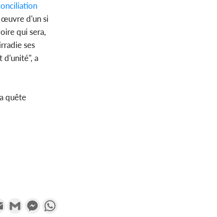
onciliation
 œuvre d'un si
oire qui sera,
rradie ses
 d'unité", a
sa quête
k
tter
Email
Gmail
Messenger
WhatsApp