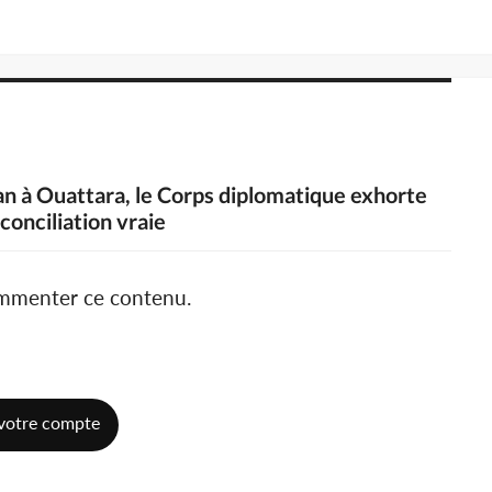
an à Ouattara, le Corps diplomatique exhorte
éconciliation vraie
ommenter ce contenu.
votre compte