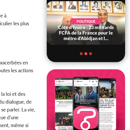
e à
POLITIQUE
POLITIQUE
culier les plus
re : Décrispation ?
Côte d'Ivoire : 23 milliards
ou Traoré ex
FCFA de la France pour le
 de Soro a recou...
métro d'Abidjan et l...
 exacerbées en
outes les actions
la loi et des
 du dialogue, de
se parler. La vie,
ique d'une
ement, même si