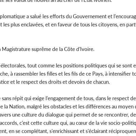
lomatique a salué les efforts du Gouvernement et l'encourag
 les plus enclavées, et en faveur de tous les citoyens, en parti
Côte d'Ivoi
Mamad
conseiller
la Magistrature suprême de la Côte d'Ivoire.
t-électorales, tout comme les positions politiques qui se sont
e, à rassembler les filles et les fils de ce Pays, à intensifier t
tice et le respect des droits et devoirs de chacun.
 sans répit qui exige l'engagement de tous, dans le respect de 
té de la Nation, malgré les obstacles et les différences au moyen
travers une culture du dialogue qui permet de se rencontrer, de 
accords, c'est cette culture qui, au cœur de la vie socio-polit
tent, en se complétant, s'enrichissant et s'éclairant réciproqu