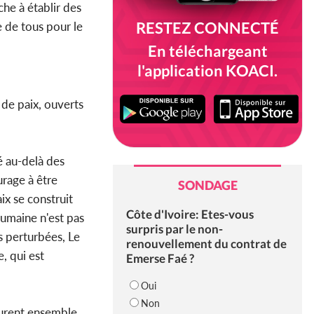
che à établir des
RESTEZ CONNECTÉ
e de tous pour le
En téléchargeant
l'application KOACI.
 de paix, ouverts
é au-delà des
urage à être
SONDAGE
aix se construit
Côte d'Ivoire: Etes-vous
 humaine n'est pas
surpris par le non-
s perturbées, Le
renouvellement du contrat de
, qui est
Emerse Faé ?
Oui
Non
ourent ensemble