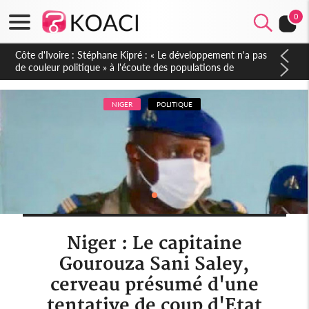
0
Mali : Les FAMa accueillent 254 anciens combattants issus de
groupes armés
NIGER
POLITIQUE
Niger : Le capitaine
Gourouza Sani Saley,
cerveau présumé d'une
tentative de coup d'Etat