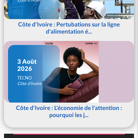
Côte d'Ivoire : Pertubations sur la ligne
d'alimentation é...
3 Août
2026
TECNO
Côte d'Ivoire
Côte d'Ivoire : L'économie de l'attention :
pourquoi les j...