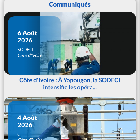
Communiqués
6 Août
2026
SODECI
Côte d'Ivoire
Côte d'Ivoire : À Yopougon, la SODECI
intensifie les opéra...
4 Août
2026
CIE
Côte d'Ivoire