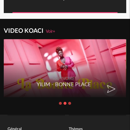
VIDEO KOACI
Voir+
RAP IVOIRE
YILIM - BONNE PLACE
Général
Thèmes