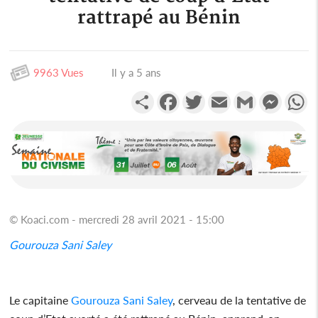
rattrapé au Bénin
9963 Vues
Il y a 5 ans
Partager
Facebook
Twitter
Email
Gmail
Messen
W
© Koaci.com - mercredi 28 avril 2021 - 15:00
Gourouza Sani Saley
Le capitaine
Gourouza Sani Saley
, cerveau de la tentative de