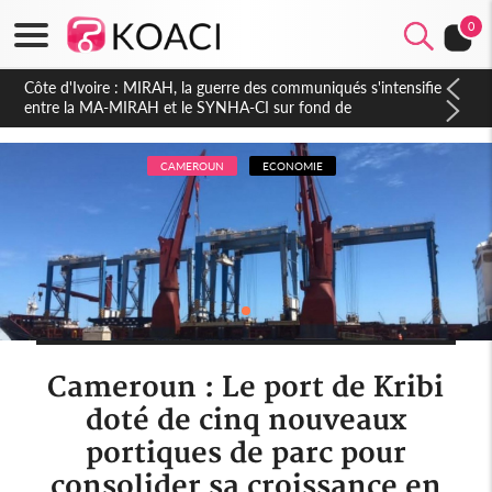
0
Côte d'Ivoire : Indépendance 2026, Thiam plaide pour un
environnement démocratique plus apaisé
CAMEROUN
ECONOMIE
Cameroun : Le port de Kribi
doté de cinq nouveaux
portiques de parc pour
consolider sa croissance en