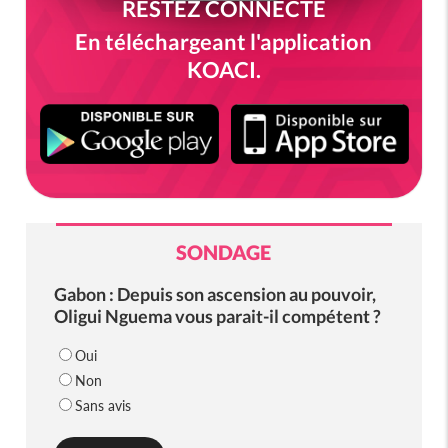
RESTEZ CONNECTÉ
En téléchargeant l'application
KOACI.
SONDAGE
Gabon : Depuis son ascension au pouvoir,
Oligui Nguema vous parait-il compétent ?
Oui
Non
Sans avis