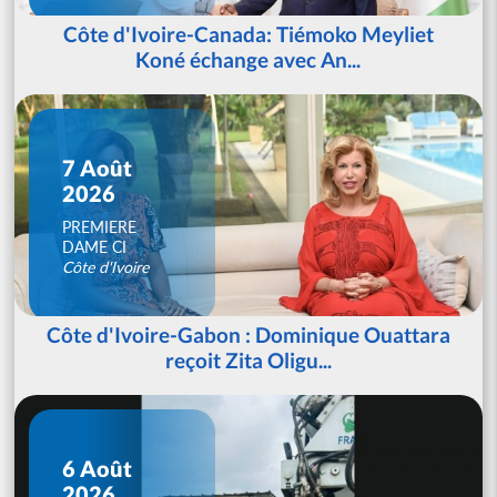
Côte d'Ivoire-Canada: Tiémoko Meyliet
Koné échange avec An...
7 Août
2026
PREMIERE
DAME CI
Côte d'Ivoire
Côte d'Ivoire-Gabon : Dominique Ouattara
reçoit Zita Oligu...
6 Août
2026