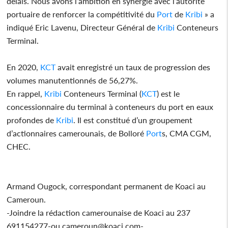
délais. Nous avons l’ambition en synergie avec l’autorité
portuaire de renforcer la compétitivité du
Port
de
Kribi
» a
indiqué Eric Lavenu, Directeur Général de
Kribi
Conteneurs
Terminal.
En 2020,
KCT
avait enregistré un taux de progression des
volumes manutentionnés de 56,27%.
En rappel,
Kribi
Conteneurs Terminal (
KCT
) est le
concessionnaire du terminal à conteneurs du port en eaux
profondes de
Kribi
. Il est constitué d’un groupement
d’actionnaires camerounais, de Bolloré
Port
s, CMA CGM,
CHEC.
Armand Ougock, correspondant permanent de Koaci au
Cameroun.
-Joindre la rédaction camerounaise de Koaci au 237
691154277-ou cameroun@koaci.com-