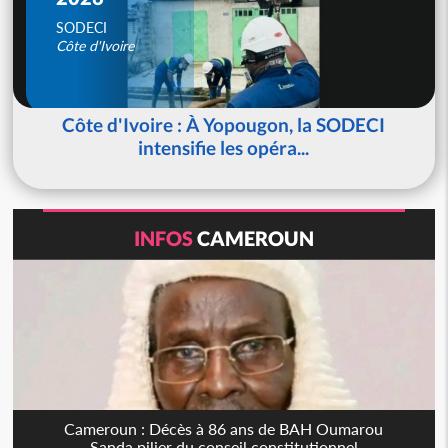
SODECI
Côte d'Ivoire
Côte d'Ivoire : À Yopougon, la SODECI
intensifie les opéra...
INFOS
CAMEROUN
Cameroun : Décès à 86 ans de BAH Oumarou
Sanda pilier du conseil constitutionnel