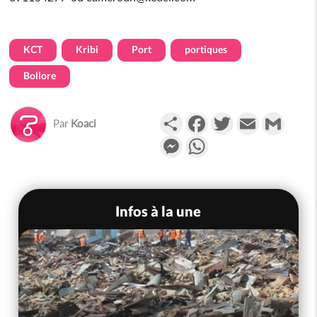
KCT
Kribi
Port
portiques
Bollore
Partager
Facebook
Twitter
Email
Gmail
Par
Koaci
Messenger
WhatsApp
Infos à la une