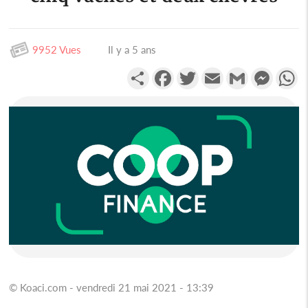
9952 Vues
Il y a 5 ans
Partager
Facebook
Twitter
Email
Gmail
Messen
W
© Koaci.com - vendredi 21 mai 2021 - 13:39