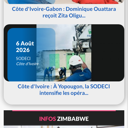
Côte d'Ivoire-Gabon : Dominique Ouattara
reçoit Zita Oligu...
6 Août
2026
SODECI
Côte d'Ivoire
Côte d'Ivoire : À Yopougon, la SODECI
intensifie les opéra...
INFOS
ZIMBABWE