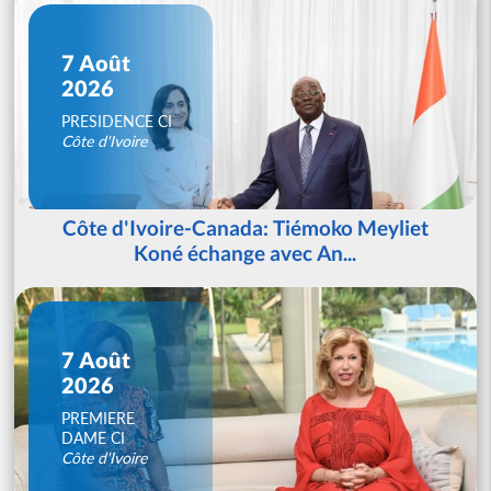
7 Août
2026
PRESIDENCE CI
Côte d'Ivoire
Côte d'Ivoire-Canada: Tiémoko Meyliet
Koné échange avec An...
7 Août
2026
PREMIERE
DAME CI
Côte d'Ivoire