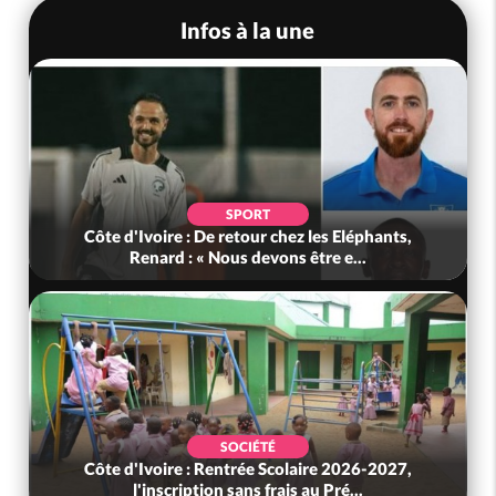
Infos à la une
SPORT
oire : De retour chez les Eléphants,
Bénin : L'ancien pr
nard : « Nous devons être e...
t
SOCIÉTÉ
voire : Rentrée Scolaire 2026-2027,
Ghana : Kenneth 
inscription sans frais au Pré...
Défense, Za