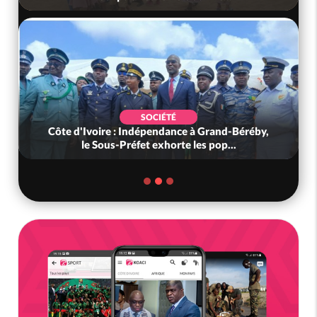
SOCIÉTÉ
oire : Indépendance à Grand-Béréby,
Côte d'Ivoire :
Sous-Préfet exhorte les pop...
pour saisie