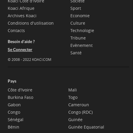
Koaci Côte d'Ivoire
Société
Koaci Afrique
Sport
Archives Koaci
Economie
Conditions d'utilisation
Culture
Contacts
Technologie
Tribune
Besoin d'aide ?
Evènement
Se Connecter
Santé
© 2008 - 2022 KOACI.COM
Pays
Côte d'Ivoire
Mali
Burkina Faso
Togo
Gabon
Cameroun
Congo
Congo (RDC)
Sénégal
Guinée
Bénin
Guinée Equatorial