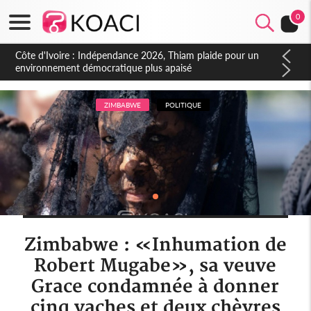
0
Côte d'Ivoire : Concours INFAS 2026, les convocations
seront disponibles à compter du samedi
ZIMBABWE
POLITIQUE
Zimbabwe : «Inhumation de
Robert Mugabe», sa veuve
Grace condamnée à donner
cinq vaches et deux chèvres