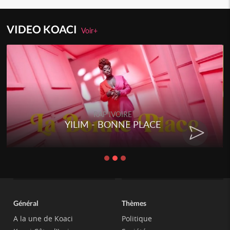
VIDEO KOACI
Voir+
RAP IVOIRE
E
RENARD BARAKISSA - DOS 
CHAT
Général
Thèmes
A la une de Koaci
Politique